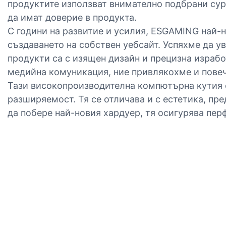
продуктите използват внимателно подбрани суро
да имат доверие в продукта.
С години на развитие и усилия, ESGAMING най-
създаването на собствен уебсайт. Успяхме да у
продукти са с изящен дизайн и прецизна израбо
медийна комуникация, ние привлякохме и повече
Тази високопроизводителна компютърна кутия е
разширяемост. Тя се отличава и с естетика, пр
да побере най-новия хардуер, тя осигурява пер