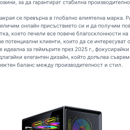
вини, за да гарантират стабилна производителнос
накрая се превърна в глобално влиятелна марка. 
величим онлайн присъствието си и да получим по
тка, което печели все повече благосклонности на
 потенциални клиенти, които да се интересуват от
 идеална за геймърите през 2025 г., фокусирайки
едлагайки елегантен дизайн, който допълва съвр
фектен баланс между производителност и стил.