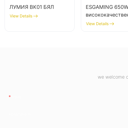
ЛУМИЯ BK01 БЯЛ
ESGAMING 650
висококачестве
View Details
захранване за н
View Details
компютри с 85%
ефективност,
пълномодулно, 
бронзово, ESB6
we welcome cu
Име
Компания