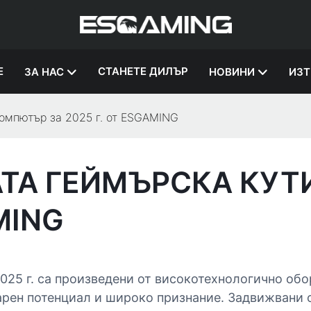
Е
СТАНЕТЕ ДИЛЪР
ЗА НАС
НОВИНИ
ИЗТ
компютър за 2025 г. от ESGAMING
АТА ГЕЙМЪРСКА КУТ
MING
025 г. са произведени от високотехнологично об
арен потенциал и широко признание. Задвижвани 