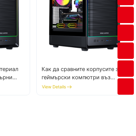
атериал
Как да сравните корпусите за
ърни
геймърски компютри въз
сока
основа на тяхната структурна
View Details
цялост