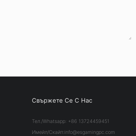
Свържете Се С Нас
Тел./Whatsapp: +86 13724459451
Имейл/Скайп:
info@esgamingpc.com