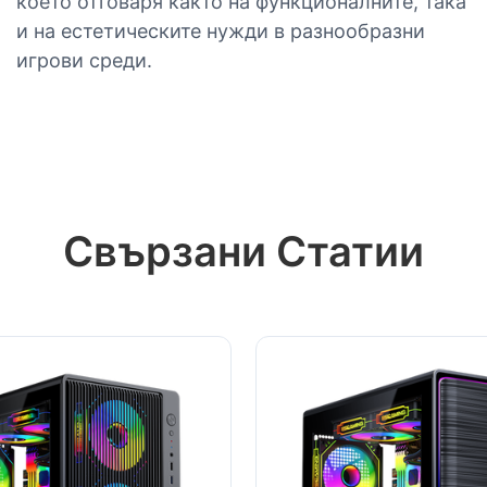
което отговаря както на функционалните, така
и на естетическите нужди в разнообразни
игрови среди.
Свързани Статии