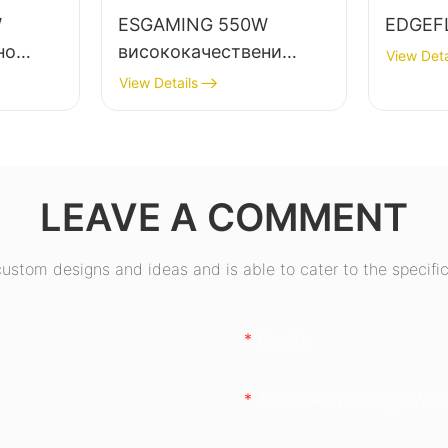
W
ESGAMING 550W
EDGEF
но
висококачествени
View Deta
астолни
захранвания за
View Details
настолни компютри с
85% ефективност, 80+
80+
бронзови сертификати
50W
ESB550W
LEAVE A COMMENT
stom designs and ideas and is able to cater to the specific
Имейл
Телефон/WhatsApp/WeC