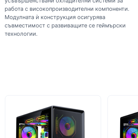
усъвършенствани охладителни системи за
работа с високопроизводителни компоненти.
Модулната ѝ конструкция осигурява
съвместимост с развиващите се геймърски
технологии.