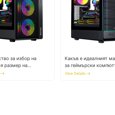
тво за избор на
Какъв е идеалният м
я размер на
за геймърски компют
рна кутия
корпуси в среда с ви
View Details
температура?