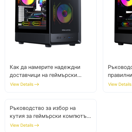
Как да намерите надеждни
Ръководс
доставчици на геймърски
правилни
компютърни кутии?
компютъ
View Details
View Details
Ръководство за избор на
кутия за геймърски компютър
за тъмна тематика
View Details