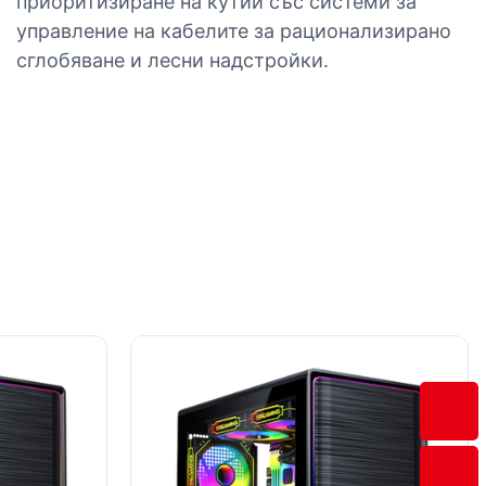
приоритизиране на кутии със системи за
управление на кабелите за рационализирано
сглобяване и лесни надстройки.