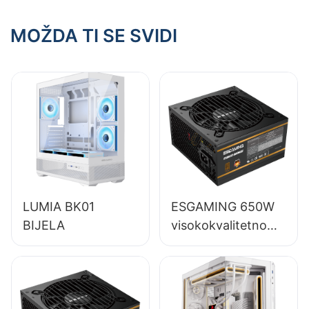
temu
MOŽDA TI SE SVIDI
LUMIA BK01
ESGAMING 650W
BIJELA
visokokvalitetno
napajanje za stolna
računala s 85%
učinkovitosti,
punog modula, 80+