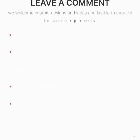
LEAVE A COMMENT
we welcome custom designs and ideas and is able to cater to
the specific requirements.
Ime
E-Pošta
Tvrtka
Telefon/whatsApp/wechat
Sadržaj