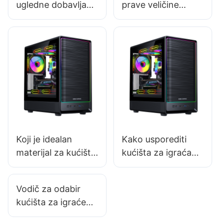
ugledne dobavljače
prave veličine
kućišta za igraća
kućišta za računalo
računala?
Koji je idealan
Kako usporediti
materijal za kućišta
kućišta za igraća
za igraća računala
računala na temelju
u okruženju s
njihove strukturne
Vodič za odabir
visokom
cjelovitosti
kućišta za igraće
temperaturom?
računalo za tamnu