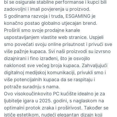
bi se osigurale stabilne performanse i kupci bili
zadovoljni i imali povjerenja u proizvod.
S godinama razvoja i truda, ESGAMING je
konačno postao globalno utjecajan brend.
Proširili smo svoje prodajne kanale
uspostavljanjem vlastite web stranice. Uspjeli
smo povećati svoju online prisutnost i privući sve
više pažnje kupaca. Svi naši proizvodi su izvrsno
dizajnirani i fino izrađeni, što je osvojilo
naklonost sve većeg broja kupaca. Zahvaljujući
digitalnoj medijskoj komunikaciji, privukli smo i
više potencijalnih kupaca da se raspitaju i
potraže suradnju s nama.
Ovo visokoučinkovito PC kućište idealno je za
ljubitelje igara u 2025. godini, s naglaskom na
optimalni protok zraka i proširivost. Također se
ističe estetikom, nudeći elegantan dizajn koji