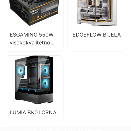
brončano,
ESB650W
ESGAMING 550W
EDGEFLOW BIJELA
visokokvalitetno
napajanje za stolna
računala s
učinkovitošću od
85%, 80+
brončano
LUMIA BK01 CRNA