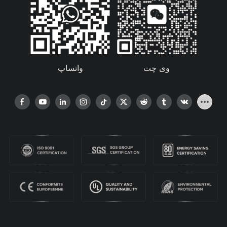
واتساپ
وی چت