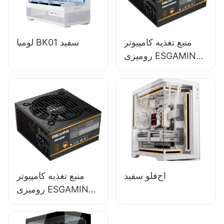
منبع تغذیه کامپیوتر
لومیا BK01 سفید
رومیزی ESGAMING
مدل ESB650W با
کیفیت بالا و راندمان
85% و ماژول کامل
80+ برنزی
اج‌فلو سفید
منبع تغذیه کامپیوتر
رومیزی ESGAMING
550W با کیفیت بالا و
راندمان 85% و بیش