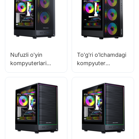
Nufuzli o'yin
To'g'ri o'lchamdagi
kompyuterlari
kompyuter
uchun korpus
korpusini tanlash
yetkazib
bo'yicha qo'llanma
beruvchilarni
qanday topish
mumkin?