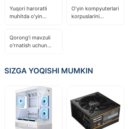
Yuqori haroratli
O'yin kompyuterlari
muhitda o'yin
korpuslarini
kompyuteri
strukturaviy
korpuslari uchun
yaxlitligi asosida
Qorong'i mavzuli
ideal material nima?
qanday solishtirish
o'rnatish uchun
mumkin
o'yin kompyuteri
korpusini tanlash
bo'yicha qo'llanma
SIZGA YOQISHI MUMKIN