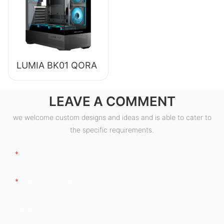
LUMIA BK01 QORA
LEAVE A COMMENT
we welcome custom designs and ideas and is able to cater to
the specific requirements.
Ism
Elektron Pochta
Kompaniya