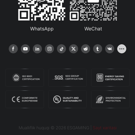
WhatsApp
WeChat
Mualliflik huquqi © 2026 ESGAMING |
Sayt xaritasi