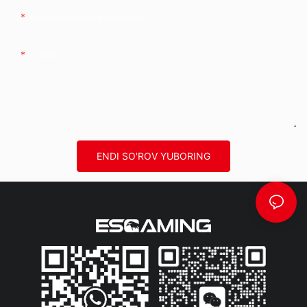
Telefon/whatsApp/wechat
Tarkib
ENDI SO'ROV YUBORING