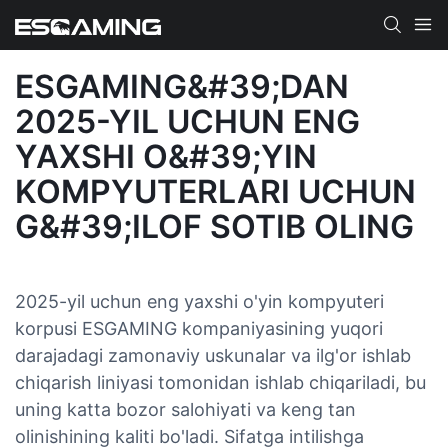
ESGAMING&#39;DAN
2025-YIL UCHUN ENG
YAXSHI O&#39;YIN
KOMPYUTERLARI UCHUN
G&#39;ILOF SOTIB OLING
2025-yil uchun eng yaxshi o'yin kompyuteri
korpusi ESGAMING kompaniyasining yuqori
darajadagi zamonaviy uskunalar va ilg'or ishlab
chiqarish liniyasi tomonidan ishlab chiqariladi, bu
uning katta bozor salohiyati va keng tan
olinishining kaliti bo'ladi. Sifatga intilishga