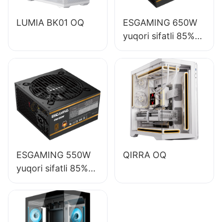
LUMIA BK01 OQ
ESGAMING 650W
yuqori sifatli 85%
samaradorlikli to'liq
modulli 80+ bronza
ish stoli kompyuteri
quvvat manbai
ESB650W
ESGAMING 550W
QIRRA OQ
yuqori sifatli 85%
samaradorlik 80+
bronza ish stoli
kompyuteri quvvat
manbai ESB550W