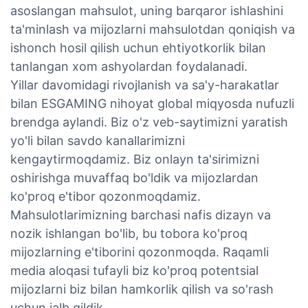
asoslangan mahsulot, uning barqaror ishlashini
ta'minlash va mijozlarni mahsulotdan qoniqish va
ishonch hosil qilish uchun ehtiyotkorlik bilan
tanlangan xom ashyolardan foydalanadi.
Yillar davomidagi rivojlanish va sa'y-harakatlar
bilan ESGAMING nihoyat global miqyosda nufuzli
brendga aylandi. Biz o'z veb-saytimizni yaratish
yo'li bilan savdo kanallarimizni
kengaytirmoqdamiz. Biz onlayn ta'sirimizni
oshirishga muvaffaq bo'ldik va mijozlardan
ko'proq e'tibor qozonmoqdamiz.
Mahsulotlarimizning barchasi nafis dizayn va
nozik ishlangan bo'lib, bu tobora ko'proq
mijozlarning e'tiborini qozonmoqda. Raqamli
media aloqasi tufayli biz ko'proq potentsial
mijozlarni biz bilan hamkorlik qilish va so'rash
uchun jalb qildik.