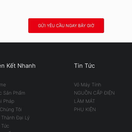
GỬI YÊU CẦU NGAY BÂY GIỜ
ên Kết Nhanh
Tin Tức
me
Vỏ Máy Tính
c Sản Phẩm
NGUỒN CẤP ĐIỆN
ải Pháp
LÀM MÁT
 Chúng Tôi
PHỤ KIỆN
 Thành Đại Lý
 Tức