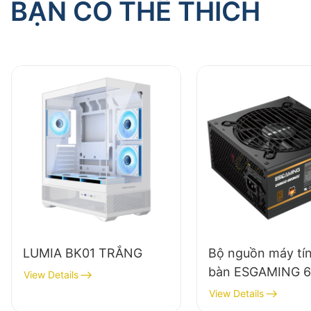
BẠN CÓ THỂ THÍCH
LUMIA BK01 TRẮNG
Bộ nguồn máy tí
bàn ESGAMING 
View Details
chất lượng cao, h
View Details
suất 85%, dạng 