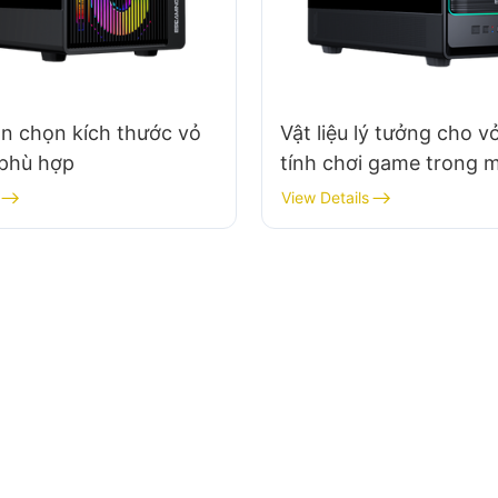
n chọn kích thước vỏ
Vật liệu lý tưởng cho 
 phù hợp
tính chơi game trong 
nhiệt độ cao là gì?​
View Details