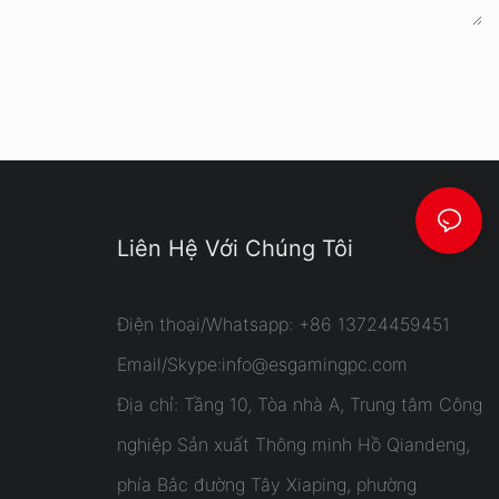
Liên Hệ Với Chúng Tôi
Điện thoại/Whatsapp: +86 13724459451
Email/Skype:
info@esgamingpc.com
Địa chỉ: Tầng 10, Tòa nhà A, Trung tâm Công
nghiệp Sản xuất Thông minh Hồ Qiandeng,
phía Bắc đường Tây Xiaping, phường