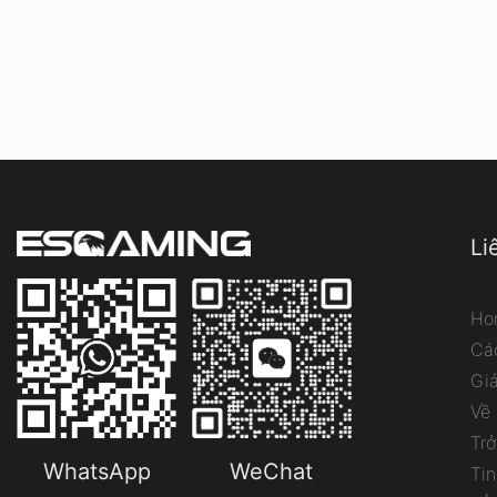
Li
Ho
Cá
Gi
Về
Trở
WhatsApp
WeChat
Tin