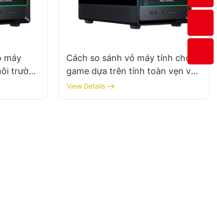
vỏ máy
Cách so sánh vỏ máy tính chơi
môi trường
game dựa trên tính toàn vẹn về
cấu trúc của chúng
View Details