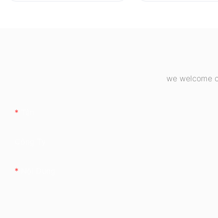
đầy đủ, chuẩn 8
Bronze ESB650
we welcome cu
Tên
Công Ty
Nội Dung