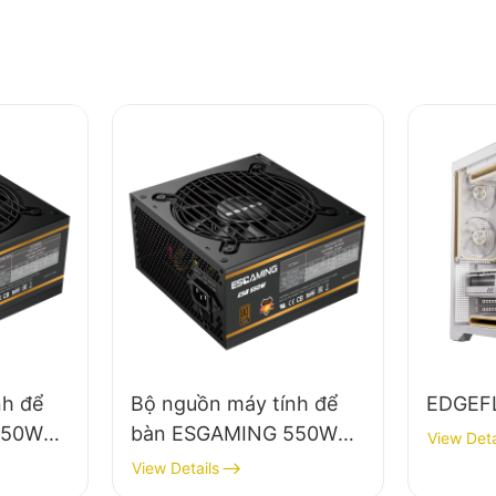
nh để
Bộ nguồn máy tính để
EDGEF
650W
bàn ESGAMING 550W
View Deta
iệu
chất lượng cao, hiệu
View Details
module
suất 85%, đạt chuẩn