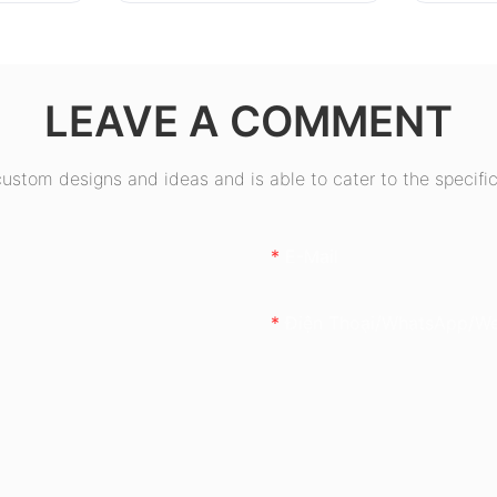
0+
80+ Bronze ESB550W
W
LEAVE A COMMENT
stom designs and ideas and is able to cater to the specific
E-Mail
Điện Thoại/WhatsApp/W