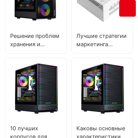
Решение проблем
Лучшие стратегии
хранения и
маркетинга
логистики у
блоков питания
производителей
для ПК как
корпусов для
производителя
игровых ПК.
10 лучших
Каковы основные
корпусов для
характеристики