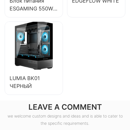
Блок питания
EDGEFLOW WHITE
ESGAMING 550W
высокого
качества, КПД
85%, класс
защиты 80+
Bronze, для
настольных ПК,
ESB550W
LUMIA BK01
ЧЕРНЫЙ
LEAVE A COMMENT
we welcome custom designs and ideas and is able to cater to
the specific requirements.