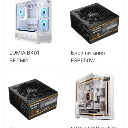
платами
LUMIA BK01
Блок питания
БЕЛЫЙ
ESB650W
ESGAMING 650W
высокого
качества, КПД
85%,
полномодульный,
бронзовый (80+),
для настольных
ПК.