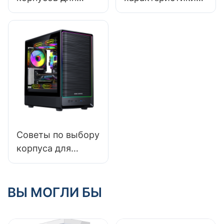
игровых ПК:
корпусов
полный список
высокопроизводи
для покупателя
тельных игровых
ПК?
Советы по выбору
корпуса для
игрового ПК:
проверка
совместимости
ВЫ МОГЛИ БЫ
корпуса с
материнскими