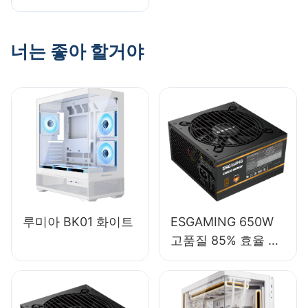
이스 호환성 확인
너는 좋아 할거야
루미아 BK01 화이트
ESGAMING 650W
고품질 85% 효율 풀
모듈 80+ 브론즈 데
스크탑 PC 파워 서플
라이 ESB650W