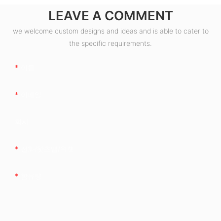
LEAVE A COMMENT
we welcome custom designs and ideas and is able to cater to
the specific requirements.
이름
이메일
회사
전화/왓츠앱/위챗
함유량