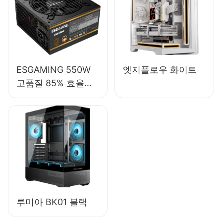
ESGAMING 550W
엣지플로우 화이트
고품질 85% 효율
80+ 브론즈 데스크
탑 PC 파워 서플라이
ESB550W
루미아 BK01 블랙