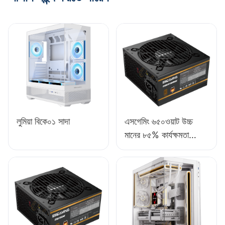
লুমিয়া বিকে০১ সাদা
এসগেমিং ৬৫০ওয়াট উচ্চ
মানের ৮৫% কার্যক্ষমতা
সম্পন্ন ফুল-মডিউল ৮০+
ব্রোঞ্জ ডেস্কটপ পিসি পাওয়ার
সাপ্লাই ESB650W