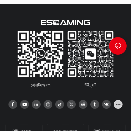
হোয়াটসঅ্যাপ
উইচ্যাট