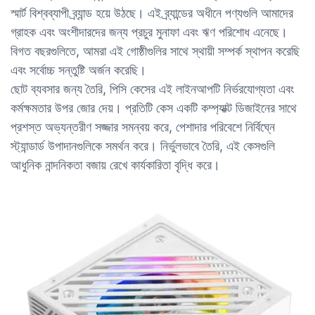
স্মার্ট বিশ্বব্যাপী ব্র্যান্ড হয়ে উঠছে। এই ব্র্যান্ডের অধীনে পণ্যগুলি আমাদের
গ্রাহক এবং অংশীদারদের জন্য প্রচুর মুনাফা এবং ঋণ পরিশোধ এনেছে।
বিগত বছরগুলিতে, আমরা এই গোষ্ঠীগুলির সাথে স্থায়ী সম্পর্ক স্থাপন করেছি
এবং সর্বোচ্চ সন্তুষ্টি অর্জন করেছি।
ছোট ব্যবসার জন্য তৈরি, পিসি কেসের এই লাইনআপটি নির্ভরযোগ্যতা এবং
কর্মক্ষমতার উপর জোর দেয়। প্রতিটি কেস একটি কম্প্যাক্ট ডিজাইনের সাথে
প্রশস্ত অভ্যন্তরীণ সজ্জার সমন্বয় করে, পেশাদার পরিবেশে নির্বিঘ্নে
স্ট্যান্ডার্ড উপাদানগুলিকে সমর্থন করে। নির্ভুলভাবে তৈরি, এই কেসগুলি
আধুনিক নান্দনিকতা বজায় রেখে কার্যকারিতা বৃদ্ধি করে।