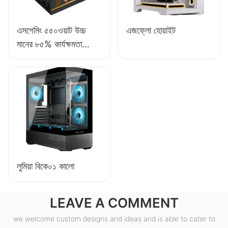
এসগেমিং ৫৫০ওয়াট উচ্চ
এজফ্লো হোয়াইট
মানের ৮৫% কার্যক্ষমতা
সম্পন্ন ৮০+ ব্রোঞ্জ ডেস্কটপ
পিসি পাওয়ার সাপ্লাই
ESB550W
লুমিয়া বিকে০১ কালো
LEAVE A COMMENT
we welcome custom designs and ideas and is able to cater to