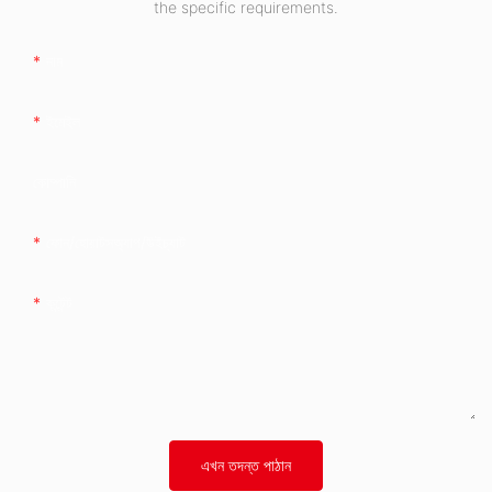
the specific requirements.
নাম
ইমেইল
কোম্পানি
ফোন/হোয়াটসঅ্যাপ/উইচ্যাট
কন্টেন্ট
এখন তদন্ত পাঠান