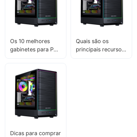
Os 10 melhores
Quais são os
gabinetes para PC
principais recursos
gamer: uma lista
dos gabinetes de
completa para
PC para jogos de
quem compra
alto desempenho?
Dicas para comprar