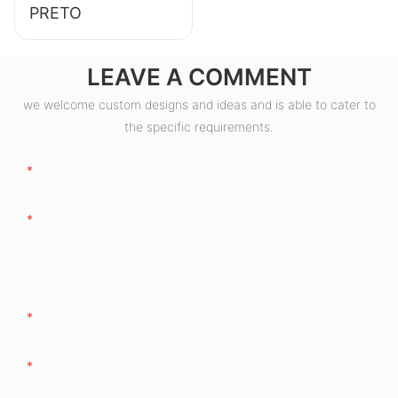
PRETO
LEAVE A COMMENT
we welcome custom designs and ideas and is able to cater to
the specific requirements.
Nome
O Email
Empresa
Telefone/whatsapp/wechat
Contente