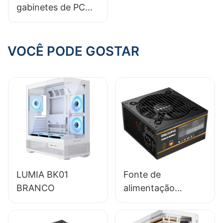
gabinetes de PC
gamer: verificando
a compatibilidade
do gabinete com as
VOCÊ PODE GOSTAR
placas-mãe
LUMIA BK01
Fonte de
BRANCO
alimentação
ESGAMING 650W
de alta qualidade,