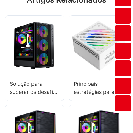
Solução para
Principais
superar os desafios
estratégias para
de armazenamento
marketing de
e logística na
fontes de
fabricação de
alimentação para
gabinetes para PC
PC como
gamer.
fabricante