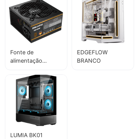
85% de eficiência,
módulo completo,
certificação 80+
Bronze para PC
desktop
(ESB650W)
Fonte de
EDGEFLOW
alimentação
BRANCO
ESGAMING 550W
de alta qualidade,
85% de eficiência,
certificação 80+
Bronze para PC
desktop
(ESB550W)
LUMIA BK01