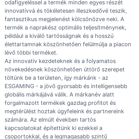
odafigyeléssel a termék minden egyes részét
innovatívvá és tökéletesen illeszkedővé teszik,
fantasztikus megjelenést kölcsönözve neki. A
termék a naprakész optimális teljesítménynek,
például a kiváló tartósságnak és a hosszú
élettartamnak köszönhetően felülmúlja a piacon
lévő többi terméket.
Az innovatív kezdeteknek és a folyamatos
növekedésnek köszönhetően úttörő szerepet
töltünk be a területen, így márkánk - az
ESGAMING - a jövő gyorsabb és intelligensebb
globális márkájává válik. A márkanév alatt
forgalmazott termékek gazdag profitot és
megtérülést hoztak ügyfeleink és partnereink
számára. Az elmúlt években tartós
kapcsolatokat építettünk ki ezekkel a
csoportokkal, és a legmagasabb szintű