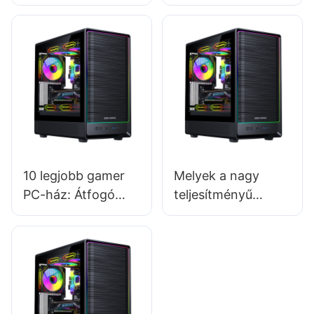
kihívások
legfontosabb
leküzdésére a
stratégiái
játékgép-
gyártóként
házgyártóknál
10 legjobb gamer
Melyek a nagy
PC-ház: Átfogó
teljesítményű
vásárlói lista
gamer PC-házak
főbb jellemzői?