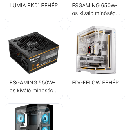
LUMIA BK01 FEHÉR
ESGAMING 650W-
os kiváló minőségű,
85%-os hatásfokú,
teljes modulos, 80+
bronz színű asztali
számítógép
tápegységek
ESB650W
ESGAMING 550W-
EDGEFLOW FEHÉR
os kiváló minőségű,
85%-os hatásfokú,
80+ bronz színű
asztali számítógép
tápegység,
ESB550W