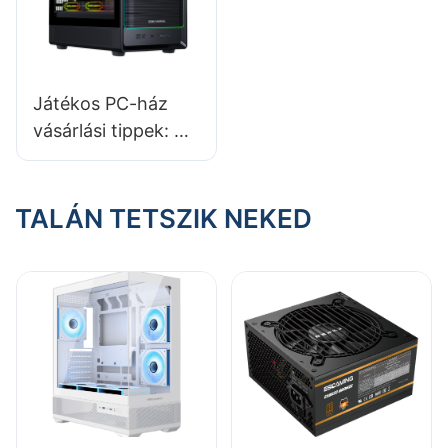
Játékos PC-ház
vásárlási tippek: A
ház és az alaplapok
kompatibilitásának
ellenőrzése
TALÁN TETSZIK NEKED