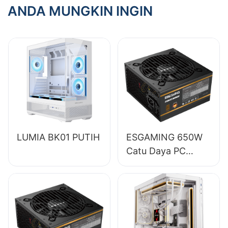
Casing dengan
ANDA MUNGKIN INGIN
Motherboard
LUMIA BK01 PUTIH
ESGAMING 650W
Catu Daya PC
Desktop Modul
Penuh Berkualitas
Tinggi Efisiensi
85% 80+ Bronze
ESB650W