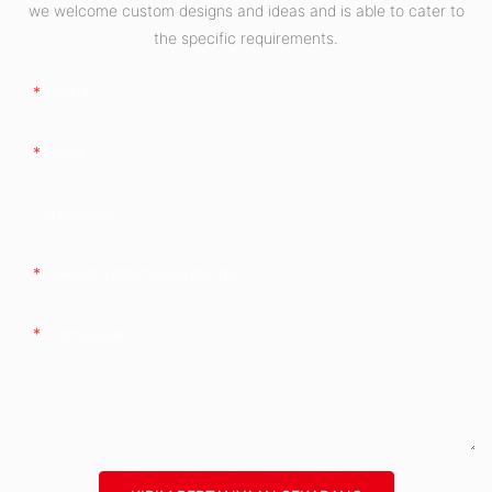
we welcome custom designs and ideas and is able to cater to
the specific requirements.
Nama
Surel
Perusahaan
Telepon/whatsapp/wechat
Kandungan