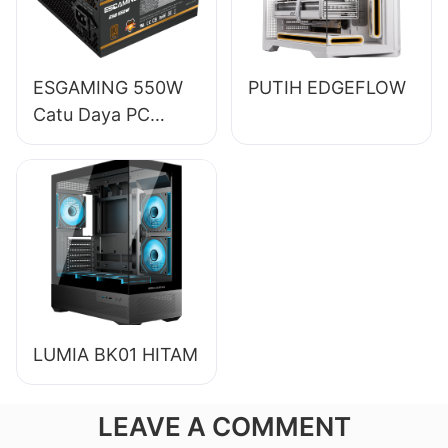
ESGAMING 550W
PUTIH EDGEFLOW
Catu Daya PC
Desktop
Berkualitas Tinggi
Efisiensi 85% 80+
Bronze ESB550W
LUMIA BK01 HITAM
LEAVE A COMMENT