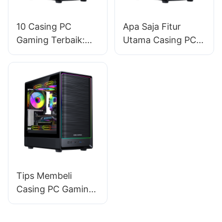
10 Casing PC
Apa Saja Fitur
Gaming Terbaik:
Utama Casing PC
Daftar Pembeli
Gaming Berkinerja
yang Lengkap
Tinggi?​
Tips Membeli
Casing PC Gaming:
Memeriksa
Kompatibilitas