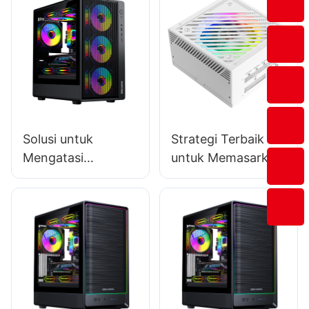
Solusi untuk
Strategi Terbaik
Mengatasi
untuk Memasarkan
Tantangan
Catu Daya PC
Penyimpanan dan
Sebagai Produsen
Logistik pada
Produsen Casing
PC Gaming