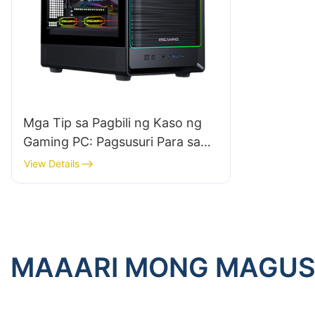
Mga Tip sa Pagbili ng Kaso ng
Gaming PC: Pagsusuri Para sa
Pagkatugma ng Case Sa Mga
View Details
Motherboard​
MAAARI MONG MAGU