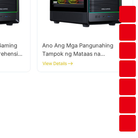
Gaming
Ano Ang Mga Pangunahing
rehensive
Tampok ng Mataas na
​
Pagganap na Mga Kaso ng PC
View Details
sa Paglalaro?​