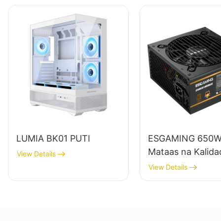
LUMIA BK01 PUTI
ESGAMING 650
Mataas na Kalid
View Details
na Kahusayan B
View Details
Module 80+ Bron
Suplay ng Kuryen
sa Desktop PC
ESB650W