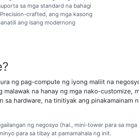
suporta sa mga standard na bahagi
 Precision-crafted, ang mga kasong
panatili ang isang modernong
e?
tura ng pag-compute ng iyong maliit na nego
g malawak na hanay ng mga nako-customize, m
sa hardware, na tinitiyak ang pinakamainam na
ngailangan ng negosyo (hal., mini-tower para sa mga
minyo para sa tibay at pamamahala ng init.