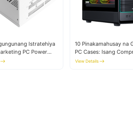
ungunang Istratehiya
10 Pinakamahusay na 
Marketing PC Power
PC Cases: Isang Comp
Bilang Isang
na Listahan ng Mamimili
View Details
urer