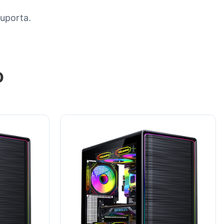
suporta.
o