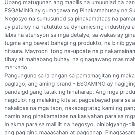
Upang matugunan ang mabilis na umuunlad na pan
ESGAMING ay gumagawa ng Pinakamahusay na Suppl
Negosyo na sumusunod sa pinakamataas na paman
ay patuloy na natututo sa dynamics ng industriya a
labis na atensyon sa mga detalye, sa wakas ay gi
tugma ang bawat bahagi ng produkto, na binibig
hitsura. Mayroon itong na-update na pinakamaina
tibay at mahabang buhay, na ginagawang mas mahu
merkado.
Pangunguna sa larangan sa pamamagitan ng makab
paglago, ang aming brand - ESGAMING ay nagiging
pandaigdigang tatak ng hinaharap. Ang mga produkt
nagdulot ng malaking kita at pagbabayad para sa 
nakalipas na mga taon, nakapagtatag kami ng pan
namin ang pinakamataas na kasiyahan para sa mga
Iniakma para sa maliliit na negosyo, binibigyang-di
ang pagiging maaasahan at pagganap. Pinagsasam