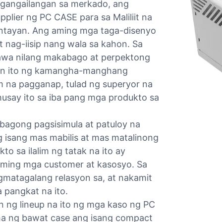
gangailangan sa merkado, ang
ier ng PC CASE para sa Maliliit na
tayan. Ang aming mga taga-disenyo
t nag-iisip nang wala sa kahon. Sa
nawa nilang makabago at perpektong
yan ito ng kamangha-manghang
m na pagganap, tulad ng superyor na
say ito sa iba pang mga produkto sa
agong pagsisimula at patuloy na
 isang mas mabilis at mas matalinong
o sa ilalim ng tatak na ito ay
aming mga customer at kasosyo. Sa
gmatagalang relasyon sa, at nakamit
 pangkat na ito.
in ng lineup na ito ng mga kaso ng PC
a ng bawat case ang isang compact