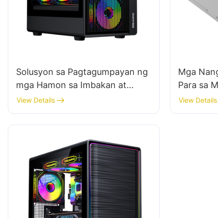
Solusyon sa Pagtagumpayan ng
Mga Nang
mga Hamon sa Imbakan at
Para sa 
Logistika sa Tagagawa ng
Supplies 
View Details
View Details
Gaming PC Case
Manufact