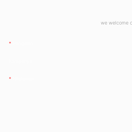
we welcome cu
Pangalan
Kompanya
Nilalaman