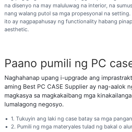
na disenyo na may maluluwag na interior, na sumu
nang walang putol sa mga propesyonal na setting.
ito ay nagpapahusay ng functionality habang pina
aesthetic.
Paano pumili ng PC cas
Naghahanap upang i-upgrade ang imprastrak
aming Best PC CASE Supplier ay nag-aalok n
magkasya sa magkakaibang mga kinakailangan 
lumalagong negosyo.
1. Tukuyin ang laki ng case batay sa mga panga
2. Pumili ng mga materyales tulad ng bakal o alu