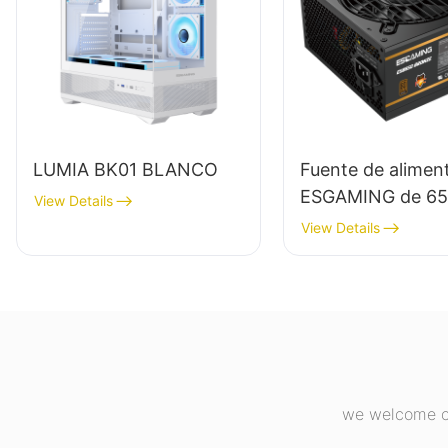
LUMIA BK01 BLANCO
Fuente de alimen
ESGAMING de 65
View Details
alta calidad, 85 
View Details
eficiencia, módul
completo, 80+ B
para PC de escrit
(ESB650W)
we welcome cu