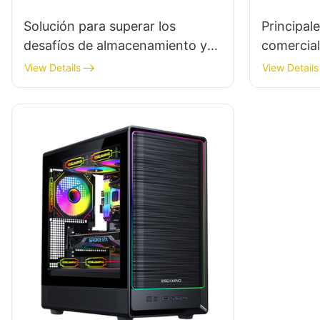
Solución para superar los
Principal
desafíos de almacenamiento y
comercial
logística en la fabricación de
alimenta
View Details
View Details
gabinetes para PC de juegos.
fabricant