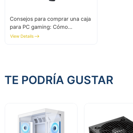
Consejos para comprar una caja
para PC gaming: Cómo
comprobar la compatibilidad de
View Details
la caja con la placa base
TE PODRÍA GUSTAR