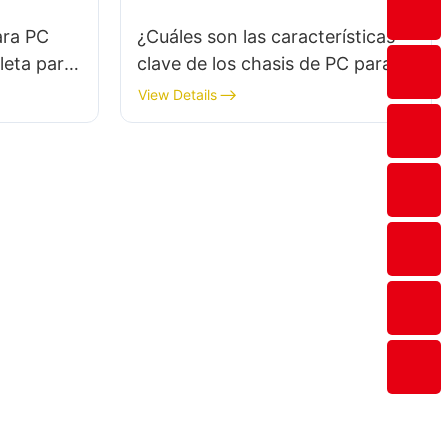
ara PC
¿Cuáles son las características
leta para
clave de los chasis de PC para
gaming de alto rendimiento?
View Details