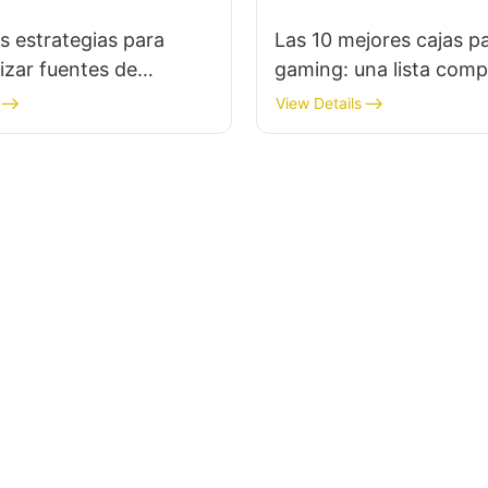
es estrategias para
Las 10 mejores cajas p
izar fuentes de
gaming: una lista comp
ción para PC como
el comprador
View Details
e