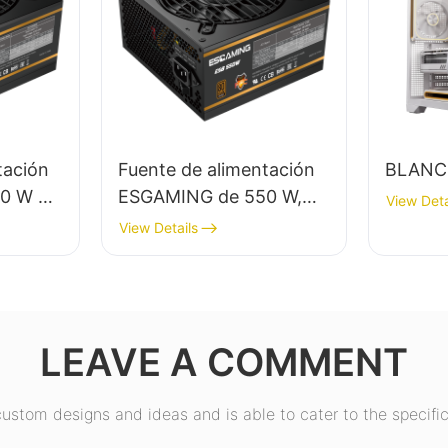
tación
Fuente de alimentación
BLANC
0 W de
ESGAMING de 550 W,
View Deta
% de
alta calidad, 85 % de
View Details
o
eficiencia, certificación
ronze
80+ Bronze para PC de
orio
escritorio (ESB550W)
LEAVE A COMMENT
stom designs and ideas and is able to cater to the specific