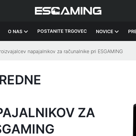
POSTANITE TRGOVEC
O NAS
NOVICE
PR
oizvajalcev napajalnikov za računalnike pri ESGAMING
VREDNE
PAJALNIKOV ZA
ESGAMING