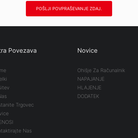
POŠLJI POVPRAŠEVANJE ZDAJ.
tra Povezava
Novice
me
Ohišje Za Računalnik
elki
NAPAJANJE
itev
HLAJENJE
Nas
DODATEK
tanite Trgovec
vice
ENOSI
taktirajte Nas