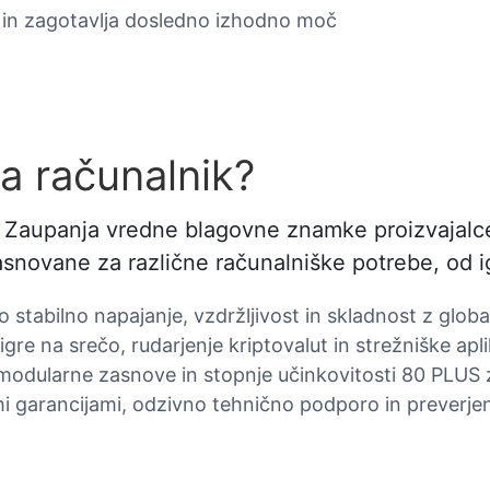
 in zagotavlja dosledno izhodno moč
za računalnik?
ik? Zaupanja vredne blagovne znamke proizvajalc
asnovane za različne računalniške potrebe, od i
tabilno napajanje, vzdržljivost in skladnost z global
gre na srečo, rudarjenje kriptovalut in strežniške apli
odularne zasnove in stopnje učinkovitosti 80 PLUS z
 garancijami, odzivno tehnično podporo in preverje