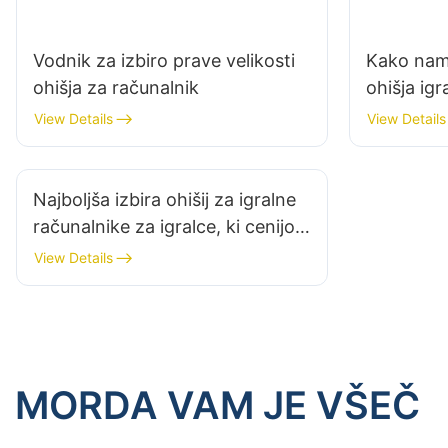
Vodnik za izbiro prave velikosti
Kako nam
ohišja za računalnik
ohišja igr
Navodila 
View Details
View Details
Najboljša izbira ohišij za igralne
računalnike za igralce, ki cenijo
energetsko učinkovitost
View Details
MORDA VAM JE VŠEČ