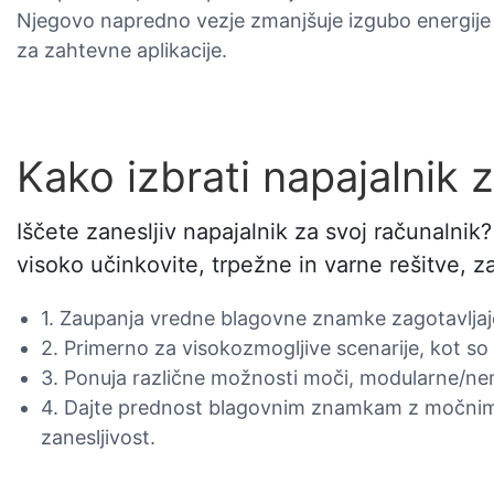
Njegovo napredno vezje zmanjšuje izgubo energije
za zahtevne aplikacije.
Kako izbrati napajalnik 
Iščete zanesljiv napajalnik za svoj računaln
visoko učinkovite, trpežne in varne rešitve, z
1. Zaupanja vredne blagovne znamke zagotavljajo s
2. Primerno za visokozmogljive scenarije, kot so i
3. Ponuja različne možnosti moči, modularne/nem
4. Dajte prednost blagovnim znamkam z močnimi
zanesljivost.