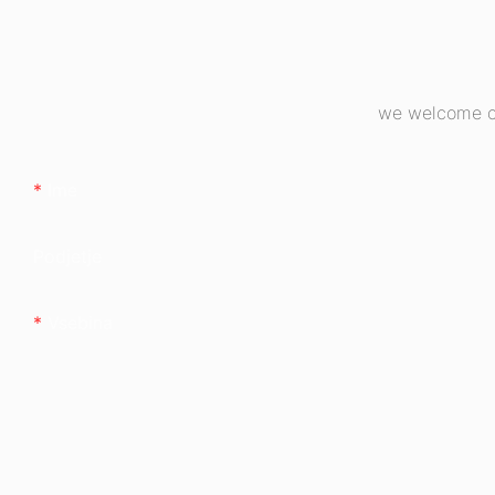
80+ bronasti
we welcome cu
Ime
Podjetje
Vsebina