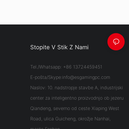
Stopite V Stik Z Nami
Tel./Whatsapp: +86 13724459451
E-pošta/Skype:
info@esgamingpc.com
Naslov: 10. nadstropje stavbe A, industrijski
center za inteligentno proizvodnjo ob jezeru
Qiandeng, severno od ceste Xiaping West
Road, ulica Guicheng, okrožje Nanhai,
mesto Foshan