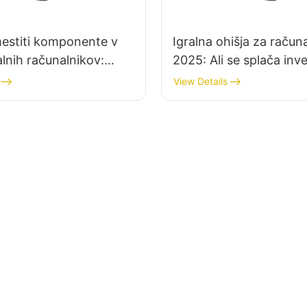
estiti komponente v
Igralna ohišja za račun
alnih računalnikov:
2025: Ali se splača inve
po korakih
kaljeno steklo?
View Details