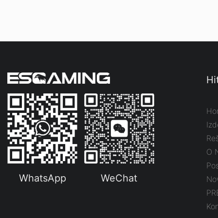
Hi
Ho
Izd
Reš
O 
Pos
WhatsApp
WeChat
No
PR
Kon