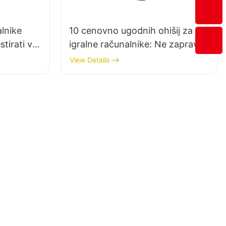
alnike
10 cenovno ugodnih ohišij za
stirati v
igralne računalnike: Ne zapravite
preveč denarja
View Details