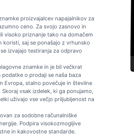
namke proizvajalcev napajalnikov za
razumno ceno. Za svojo zasnovo in
ovili visoko priznanje tako na domačem
h koristi, saj se ponašajo z vrhunsko
se izvajajo testiranja za odpravo
agovne znamke in je bil večkrat
a podatke o prodaji se naša baza
in Evropa, stalno povečuje in številne
 Skoraj vsak izdelek, ki ga ponujamo,
ki uživajo vse večjo priljubljenost na
snovan za sodobne računalniške
nergije. Podpira visokozmogljive
tne in kakovostne standarde.