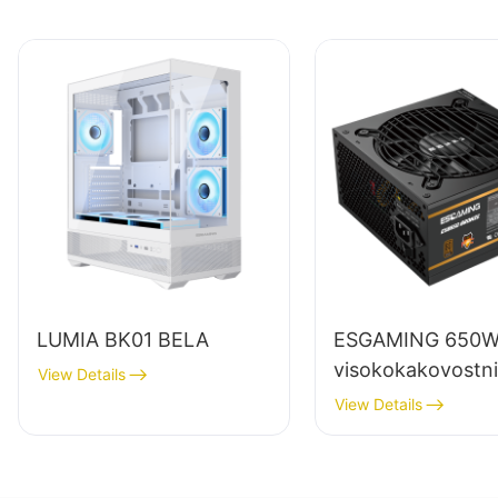
LUMIA BK01 BELA
ESGAMING 650
visokokakovostni
View Details
napajalniki za na
View Details
računalnike s pol
modulom in 85-
odstotno učinkovi