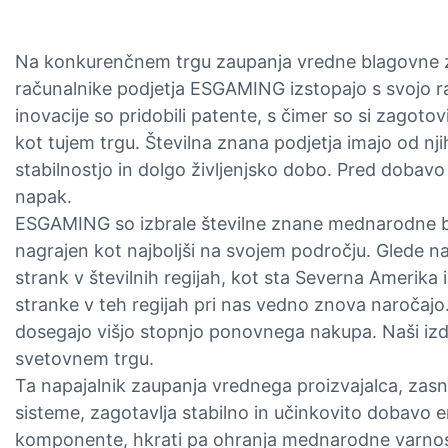
Na konkurenčnem trgu zaupanja vredne blagovne z
računalnike podjetja ESGAMING izstopajo s svojo 
inovacije so pridobili patente, s čimer so si zagot
kot tujem trgu. Številna znana podjetja imajo od nji
stabilnostjo in dolgo življenjsko dobo. Pred dobavo 
napak.
ESGAMING so izbrale številne znane mednarodne bl
nagrajen kot najboljši na svojem področju. Glede n
strank v številnih regijah, kot sta Severna Amerika 
stranke v teh regijah pri nas vedno znova naročajo.
dosegajo višjo stopnjo ponovnega nakupa. Naši izdel
svetovnem trgu.
Ta napajalnik zaupanja vrednega proizvajalca, za
sisteme, zagotavlja stabilno in učinkovito dobavo e
komponente, hkrati pa ohranja mednarodne varnos