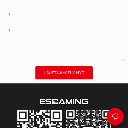
Puhelin/WhatsApp/Wechat
Sisältö
LÄHETÄ KYSELY NYT