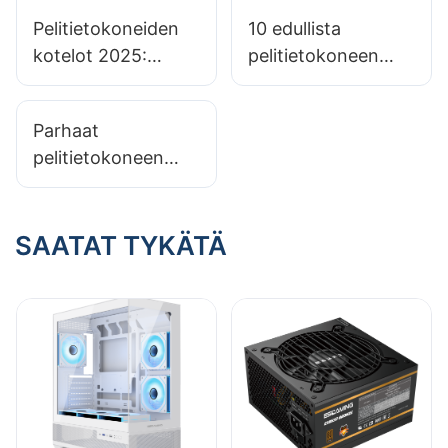
Pelitietokoneiden
10 edullista
kotelot 2025:
pelitietokoneen
Ovatko
koteloa: Älä riko
karkaistusta lasista
pankkiasi
Parhaat
valmistetut paneelit
pelitietokoneen
investoinnin
kotelot pelaajille,
arvoisia?
jotka arvostavat
energiatehokkuutta
SAATAT TYKÄTÄ