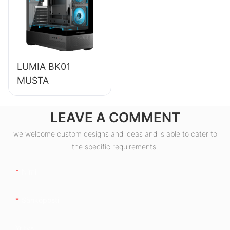
ESB550W
LUMIA BK01
MUSTA
LEAVE A COMMENT
we welcome custom designs and ideas and is able to cater to
the specific requirements.
Nimi
Sähköposti
Yritys