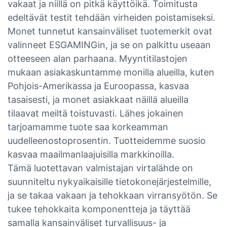
vakaat ja niillä on pitkä käyttöikä. Toimitusta
edeltävät testit tehdään virheiden poistamiseksi.
Monet tunnetut kansainväliset tuotemerkit ovat
valinneet ESGAMINGin, ja se on palkittu useaan
otteeseen alan parhaana. Myyntitilastojen
mukaan asiakaskuntamme monilla alueilla, kuten
Pohjois-Amerikassa ja Euroopassa, kasvaa
tasaisesti, ja monet asiakkaat näillä alueilla
tilaavat meiltä toistuvasti. Lähes jokainen
tarjoamamme tuote saa korkeamman
uudelleenostoprosentin. Tuotteidemme suosio
kasvaa maailmanlaajuisilla markkinoilla.
Tämä luotettavan valmistajan virtalähde on
suunniteltu nykyaikaisille tietokonejärjestelmille,
ja se takaa vakaan ja tehokkaan virransyötön. Se
tukee tehokkaita komponentteja ja täyttää
samalla kansainväliset turvallisuus- ja