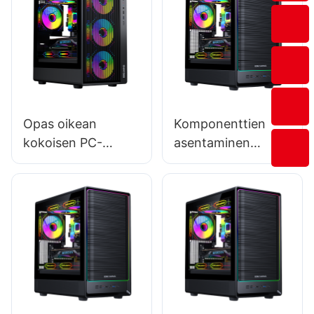
Opas oikean
Komponenttien
kokoisen PC-
asentaminen
kotelon valintaan
pelitietokoneiden
koteloihin:
Vaiheittainen
opastus