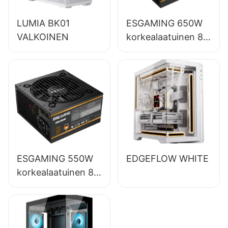
LUMIA BK01
ESGAMING 650W
VALKOINEN
korkealaatuinen 85
%:n hyötysuhteella
varustettu
täysmoduulinen
80+ pronssinen
pöytätietokoneiden
virtalähde
ESB650W
ESGAMING 550W
EDGEFLOW WHITE
korkealaatuinen 85
%:n hyötysuhde
80+ pronssi
pöytätietokoneiden
virtalähde