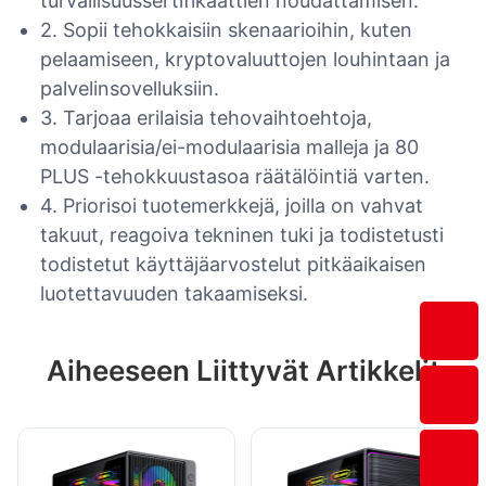
turvallisuussertifikaattien noudattamisen.
2. Sopii tehokkaisiin skenaarioihin, kuten
pelaamiseen, kryptovaluuttojen louhintaan ja
palvelinsovelluksiin.
3. Tarjoaa erilaisia ​​tehovaihtoehtoja,
modulaarisia/ei-modulaarisia malleja ja 80
PLUS -tehokkuustasoa räätälöintiä varten.
4. Priorisoi tuotemerkkejä, joilla on vahvat
takuut, reagoiva tekninen tuki ja todistetusti
todistetut käyttäjäarvostelut pitkäaikaisen
luotettavuuden takaamiseksi.
Aiheeseen Liittyvät Artikkelit