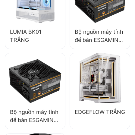
LUMIA BK01
Bộ nguồn máy tính
TRẮNG
để bàn ESGAMING
650W chất lượng
cao, hiệu suất 85%,
dạng module đầy
đủ, chuẩn 80+
Bronze ESB650W
Bộ nguồn máy tính
EDGEFLOW TRẮNG
để bàn ESGAMING
550W chất lượng