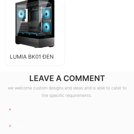
cao, hiệu suất 85%,
đạt chuẩn 80+
Bronze ESB550W
LUMIA BK01 ĐEN
LEAVE A COMMENT
we welcome custom designs and ideas and is able to cater to
the specific requirements.
Tên
E-Mail