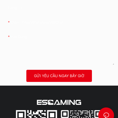
Công Ty
Điện Thoại/WhatsApp/WeChat
Nội Dung
GỬI YÊU CẦU NGAY BÂY GIỜ