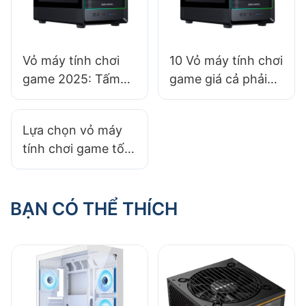
Vỏ máy tính chơi
10 Vỏ máy tính chơi
game 2025: Tấm
game giá cả phải
kính cường lực có
chăng: Không tốn
đáng để đầu tư
kém
Lựa chọn vỏ máy
không?​
tính chơi game tốt
nhất dành cho
game thủ coi trọng
hiệu quả năng
BẠN CÓ THỂ THÍCH
lượng