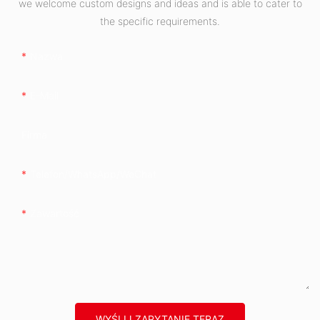
we welcome custom designs and ideas and is able to cater to
the specific requirements.
Nazwa
E-Mail
Firma
Telefon/WhatsApp/WeChat
Zawartość
WYŚLIJ ZAPYTANIE TERAZ