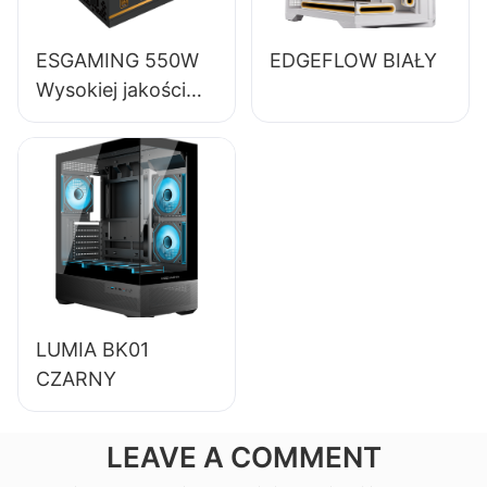
ESGAMING 550W
EDGEFLOW BIAŁY
Wysokiej jakości
zasilacz do
komputerów
stacjonarnych o
sprawności 85%,
80+ Bronze
ESB550W
LUMIA BK01
CZARNY
LEAVE A COMMENT