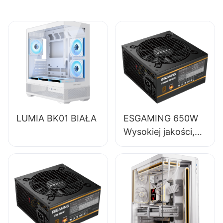
energetyczną​
LUMIA BK01 BIAŁA
ESGAMING 650W
Wysokiej jakości,
85% sprawności,
pełnomodułowy
zasilacz do
komputerów
stacjonarnych 80+
Bronze ESB650W