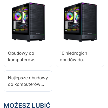
odpowiednim
komputerów do
rozmiarze
gier: samouczek
krok po kroku​
Obudowy do
10 niedrogich
komputerów
obudów do
gamingowych
komputerów
2025: Czy panele
gamingowych: nie
Najlepsze obudowy
ze szkła
zrujnuj swojego
do komputerów
hartowanego są
budżetu
gamingowych dla
warte inwestycji?
graczy ceniących
efektywność
MOŻESZ LUBIĆ