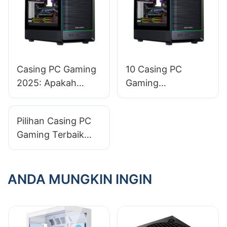
Casing PC Gaming
10 Casing PC
2025: Apakah
Gaming
Panel Kaca
Terjangkau: Jangan
Tempered Layak
Habiskan Banyak
Pilihan Casing PC
untuk
Uang
Gaming Terbaik
Diinvestasikan?​
untuk Gamer yang
Mengutamakan
Efisiensi Energi
ANDA MUNGKIN INGIN