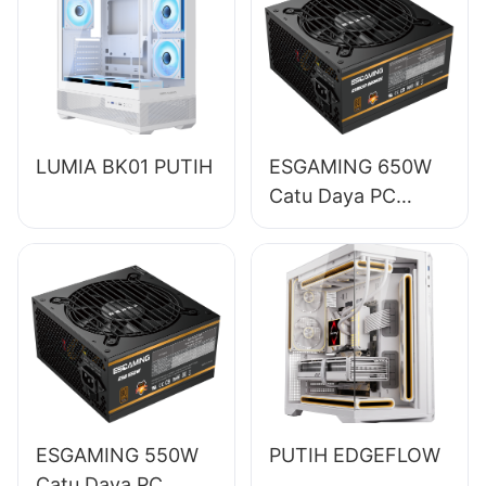
LUMIA BK01 PUTIH
ESGAMING 650W
Catu Daya PC
Desktop Modul
Penuh Berkualitas
Tinggi Efisiensi
85% 80+ Bronze
ESB650W
ESGAMING 550W
PUTIH EDGEFLOW
Catu Daya PC