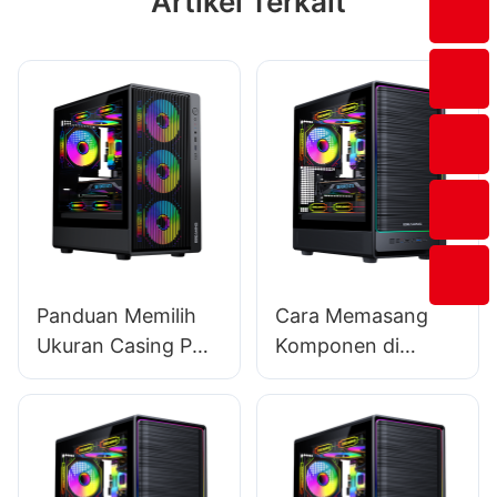
Artikel Terkait
Panduan Memilih
Cara Memasang
Ukuran Casing PC
Komponen di
yang Tepat
Casing PC Gaming:
Tutorial Langkah
demi Langkah