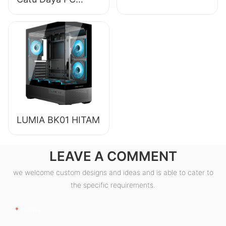
Desktop
Berkualitas Tinggi
Efisiensi 85% 80+
Bronze ESB550W
LUMIA BK01 HITAM
LEAVE A COMMENT
we welcome custom designs and ideas and is able to cater to
the specific requirements.
Nama