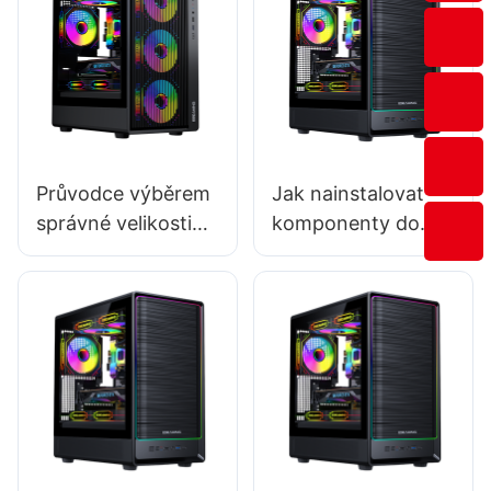
Průvodce výběrem
Jak nainstalovat
správné velikosti
komponenty do
PC skříně
herních PC skříní:
Podrobný návod