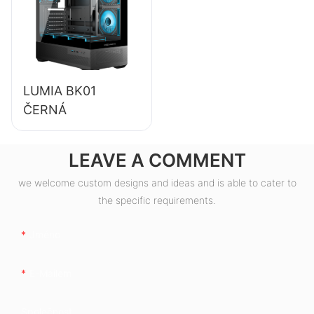
počítače ESB550W
LUMIA BK01
ČERNÁ
LEAVE A COMMENT
we welcome custom designs and ideas and is able to cater to
the specific requirements.
Jméno
E-Mailem
Společnost