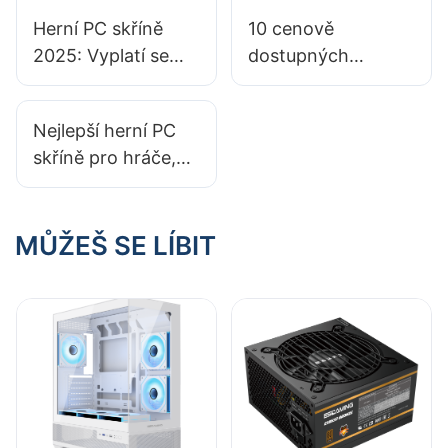
Herní PC skříně
10 cenově
2025: Vyplatí se
dostupných
investovat do
herních PC skříní:
tvrzených
Nezruinujte se
Nejlepší herní PC
skleněných panelů?
skříně pro hráče,
kteří si cení
energetické
účinnosti
MŮŽEŠ SE LÍBIT