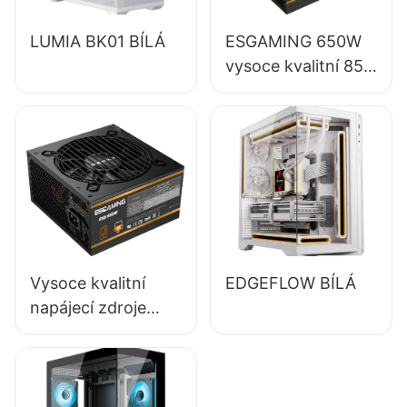
LUMIA BK01 BÍLÁ
ESGAMING 650W
vysoce kvalitní 85%
účinnost, plný
modul, 80+
bronzový napájecí
zdroj pro stolní
počítače ESB650W
Vysoce kvalitní
EDGEFLOW BÍLÁ
napájecí zdroje
ESGAMING 550W s
účinností 85 %,
certifikace 80+
Bronze pro stolní