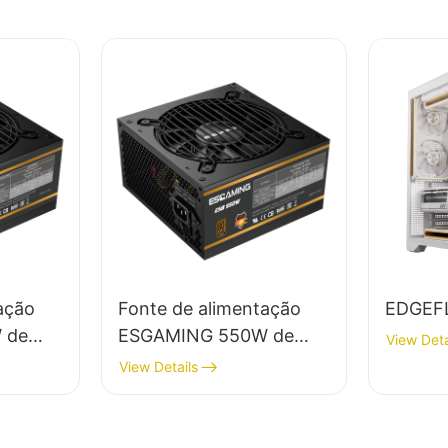
ação
Fonte de alimentação
EDGEF
 de
ESGAMING 550W de
View Deta
5% de
alta qualidade, 85% de
View Details
o
eficiência, certificação
cação
80+ Bronze para PC
 PC
desktop (ESB550W)