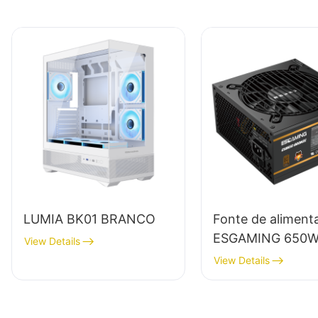
LUMIA BK01 BRANCO
Fonte de aliment
ESGAMING 650W
View Details
alta qualidade, 8
View Details
eficiência, módul
completo, certifi
80+ Bronze para