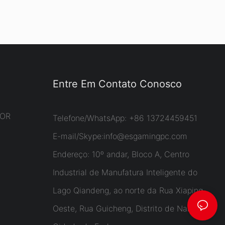
Entre Em Contato Conosco
DOR
Telefone/WhatsApp: +86 13724459451
E-mail/Skype:
info@esgamingpc.com
Endereço: 10º andar, Bloco A, Centro
Industrial de Manufatura Inteligente do
Lago Qiandeng, ao norte da Rua Xiaping
Oeste, Rua Guicheng, Distrito de Nanhai,