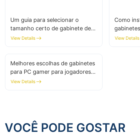
Um guia para selecionar o
Como ins
tamanho certo de gabinete de
gabinetes
PC
tutorial 
View Details
View Details
Melhores escolhas de gabinetes
para PC gamer para jogadores
que valorizam a eficiência
View Details
energética
VOCÊ PODE GOSTAR