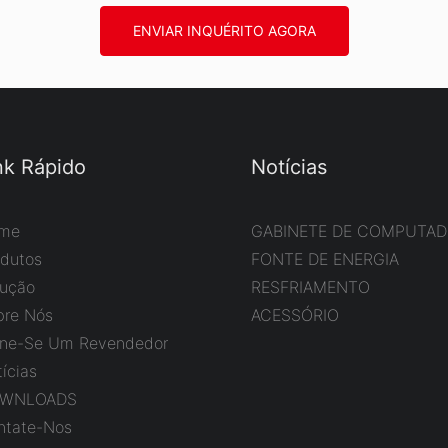
ENVIAR INQUÉRITO AGORA
nk Rápido
Notícias
me
GABINETE DE COMPUTA
odutos
FONTE DE ENERGIA
lução
RESFRIAMENTO
bre Nós
ACESSÓRIO
rne-Se Um Revendedor
ícias
WNLOADS
ntate-Nos