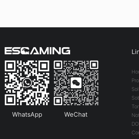
Li
Ho
Pr
So
So
To
WhatsApp
WeChat
Not
DO
Co