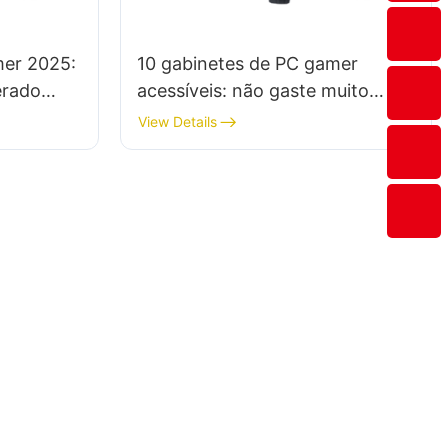
mer 2025:
10 gabinetes de PC gamer
erado
acessíveis: não gaste muito
dinheiro
View Details