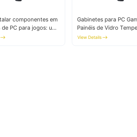
talar componentes em
Gabinetes para PC Ga
 de PC para jogos: um
Painéis de Vidro Temp
passo a passo
Valem o Investimento?
View Details