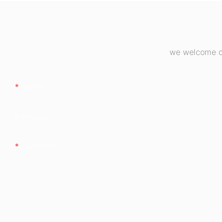
desktop (ESB65
we welcome cu
Nome
Empresa
Contente