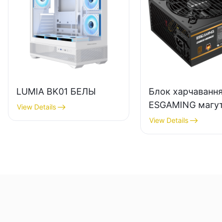
LUMIA BK01 БЕЛЫ
Блок харчаванн
ESGAMING магу
View Details
650 Вт высокай 
View Details
з эфектыўнасцю
поўнамодульны,
Bronze, для
настольных ПК
ESB650W