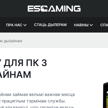
СТАЦЬ ДЫЛЕРАМ
ПРА НАС
НАВІНЫ
СПА
ым дызайнам
 ДЛЯ ПК З
АЙНАМ
айнам займае вельмі важнае месца
і працяглым тэрмінам службы.
ё адказнасці, што гарантуе якасць