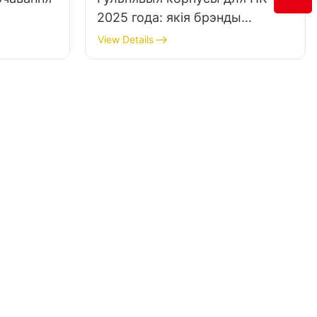
2025 года: якія брэнды
прапануюць найлепшую
View Details
якасць і дызайн?