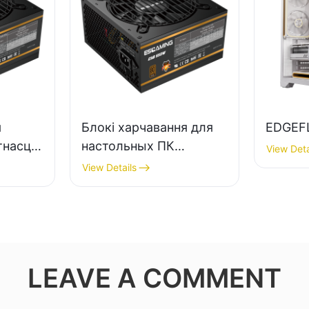
я
Блокі харчавання для
EDGEF
тнасцю
настольных ПК
View Deta
якасці
ESGAMING магутнасцю
View Details
 85%,
550 Вт высокай якасці
 80+
з эфектыўнасцю 85%,
сертыфікаваны як 80+
Bronze ESB550W
LEAVE A COMMENT