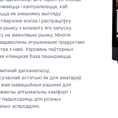
нваецца і кантралюецца, каб
ецца яе знешняму выгляду.
тварэнне эскіза і распрацоўку
а рынку з моманту яго запуску.
у на зменлівым рынку. Многія
 і задаволены атрыманымі прадуктамі
тва з намі. Узровень паўторных
ая кліенцкая база пашыраецца
амічнай дасканаласці,
сучаснай эстэтыкі як для аматараў
ь мае інавацыйныя рашэнні для
ечваючы аптымальны камфорт і
аў падыходзяць для розных
зных асяроддзях.