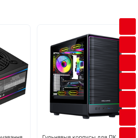
рчавання
Гульнявыя корпусы для ПК