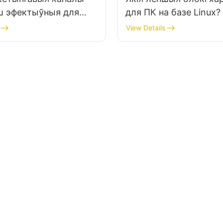
ш эфектыўныя для
для ПК на базе Linux?
аў гульнявых
View Details
 для ПК?