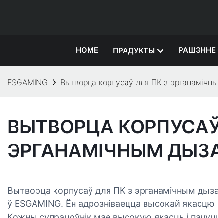
HOME
РАШЭННЕ
ПРАДУКТЫ
ESGAMING
Вытворца корпусаў для ПК з эрганамічн
ВЫТВОРЦА КОРПУСАЎ
ЭРГАНАМІЧНЫМ ДЫЗ
Вытворца корпусаў для ПК з эрганамічным дыз
ў ESGAMING. Ён адрозніваецца высокай якасцю 
Кожны супрацоўнік мае высокую якасць і пачуцц