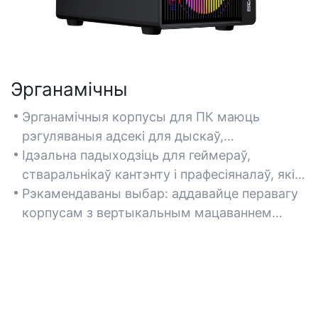
Эрганамічны
Эрганамічныя корпусы для ПК маюць
рэгуляваныя адсекі для дыскаў,
усталёўваюцца без інструментаў і маюць
Ідэальна падыходзіць для геймераў,
аптымізаваную сістэму пракладкі кабеляў,
стваральнікаў кантэнту і прафесіяналаў, якім
каб паменшыць фізічную нагрузку падчас
патрабуецца частае абнаўленне
Рэкамендаваны выбар: аддавайце перавагу
зборкі і абслугоўвання. Шукайце модульныя
абсталявання або працяглае выкарыстанне
корпусам з вертыкальным мацаваннем
кампаноўкі, якія адаптуюцца да розных
ПК.
відэакарты, размяшчэннем уводу/вываду на
памераў кампанентаў.
пярэдняй панэлі і антывібрацыйнымі
каркасамі для дыскаў.