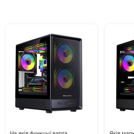
На якія функцыі варта
Якія мар