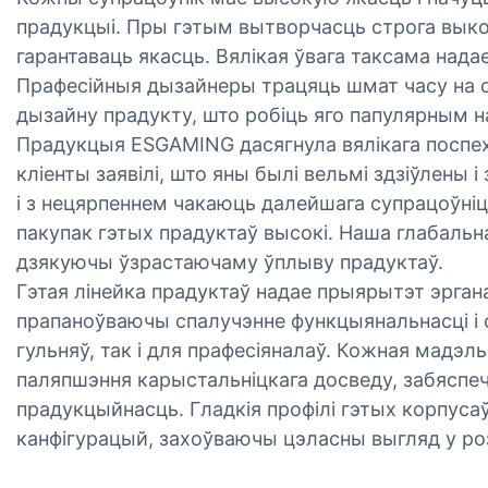
прадукцыі. Пры гэтым вытворчасць строга выко
гарантаваць якасць. Вялікая ўвага таксама нада
Прафесійныя дызайнеры трацяць шмат часу на с
дызайну прадукту, што робіць яго папулярным н
Прадукцыя ESGAMING дасягнула вялікага поспех
кліенты заявілі, што яны былі вельмі здзіўлены
і з нецярпеннем чакаюць далейшага супрацоўніц
пакупак гэтых прадуктаў высокі. Наша глабальн
дзякуючы ўзрастаючаму ўплыву прадуктаў.
Гэтая лінейка прадуктаў надае прыярытэт эрган
прапаноўваючы спалучэнне функцыянальнасці і 
гульняў, так і для прафесіяналаў. Кожная мадэл
паляпшэння карыстальніцкага досведу, забясп
прадукцыйнасць. Гладкія профілі гэтых корпус
канфігурацый, захоўваючы цэласны выгляд у ро