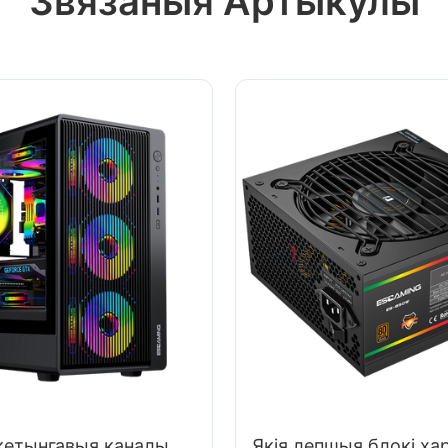
Звязаныя Артыкулы
кетынгавыя каналы
Якія лепшыя блокі ха