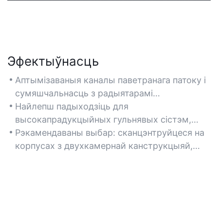
Эфектыўнасць
Аптымізаваныя каналы паветранага патоку і
сумяшчальнасць з радыятарамі
забяспечваюць эфектыўнае кіраванне
Найлепш падыходзіць для
тэмпературай, падаўжаючы тэрмін службы
высокапрадукцыйных гульнявых сістэм,
кампанентаў. Слоты пашырэння без
рабочых станцый і кампактных
Рэкамендаваны выбар: сканцэнтруйцеся на
інструментаў і хутказдымныя панэлі
канструкцый, якія патрабуюць надзейнага
корпусах з двухкамернай канструкцыяй,
спрашчаюць абнаўленне абсталявання.
астуджэння і лёгкага абслугоўвання.
папярэдне ўсталяванымі вентылятарамі і
падтрымкай сістэм вадкаснага астуджэння.