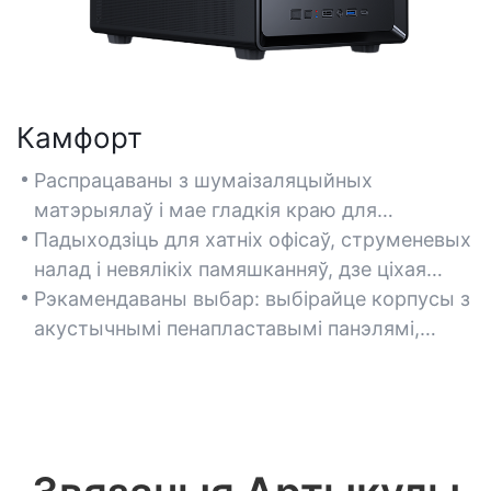
Камфорт
Распрацаваны з шумаізаляцыйных
матэрыялаў і мае гладкія краю для
мінімізацыі шуму пры працы і павышэння
Падыходзіць для хатніх офісаў, струменевых
камфорту ўзаемадзеяння з карыстальнікам.
налад і невялікіх памяшканняў, дзе ціхая
Кампактны форм-фактар ​​паляпшае
праца і элегантны дызайн маюць
Рэкамендаваны выбар: выбірайце корпусы з
партатыўнасць і выкарыстанне прасторы на
вырашальнае значэнне.
акустычнымі пенапластавымі панэлямі,
стале.
лёгкімі алюмініевымі рамамі і здымнымі
пылаахоўнымі фільтрамі.