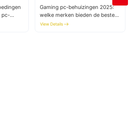
voedingen
Gaming pc-behuizingen 2025:
 pc-
welke merken bieden de beste
kwaliteit en het beste design?
View Details