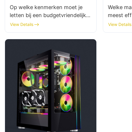
Op welke kenmerken moet je
Welke mar
letten bij een budgetvriendelijke
meest eff
gaming-pc-behuizing?
van gami
View Details
View Details