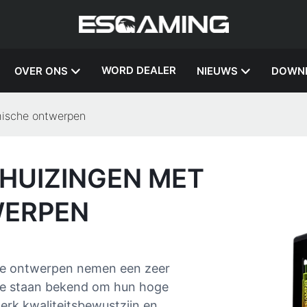
WORD DEALER
OVER ONS
NIEUWS
DOWN
mische ontwerpen
EHUIZINGEN MET
WERPEN
he ontwerpen nemen een zeer
Ze staan ​​bekend om hun hoge
terk kwaliteitsbewustzijn en