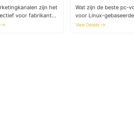
ketingkanalen zijn het
Wat zijn de beste pc-
ectief voor fabrikanten
voor Linux-gebaseerde
ng-pc-behuizingen?
systemen?
View Details