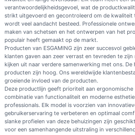
verantwoordelijkheidsgevoel, wat de productkwalit
strikt uitgevoerd en gecontroleerd om de kwaliteit 
wordt veel aandacht besteed. Professionele ontwer
maken van schetsen en het ontwerpen van het prod
populair heeft gemaakt op de markt.
Producten van ESGAMING zijn zeer succesvol geble
klanten gaven aan zeer verrast en tevreden te zij
kijken uit naar verdere samenwerking met ons. D
producten zijn hoog. Ons wereldwijde klantenbestan
groeiende invloed van de producten.
Deze productlijn geeft prioriteit aan ergonomische
combinatie van functionaliteit en moderne estheti
professionals. Elk model is voorzien van innovatie
gebruikerservaring te verbeteren en optimaal comf
slanke profielen van deze behuizingen zijn geschik
voor een samenhangende uitstraling in verschille