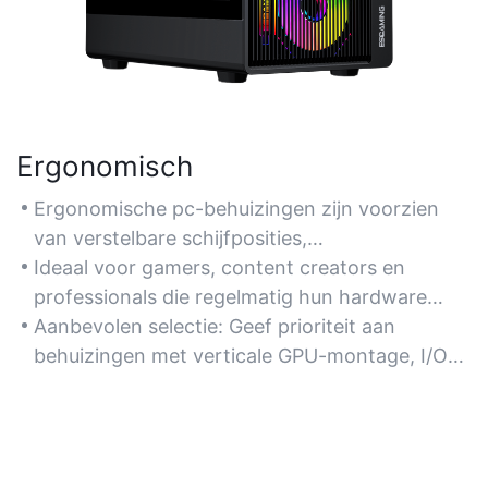
Ergonomisch
Ergonomische pc-behuizingen zijn voorzien
van verstelbare schijfposities,
gereedschapsloze installatie en
Ideaal voor gamers, content creators en
geoptimaliseerd kabelbeheer om fysieke
professionals die regelmatig hun hardware
belasting tijdens montage en onderhoud te
moeten upgraden of hun pc langdurig moeten
Aanbevolen selectie: Geef prioriteit aan
verminderen. Zoek naar modulaire lay-outs die
gebruiken.
behuizingen met verticale GPU-montage, I/O-
zich aanpassen aan verschillende
plaatsing op het voorpaneel en
componentgroottes.
trillingsdempende schijfkooien.