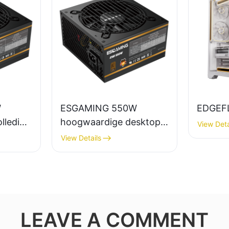
W
ESGAMING 550W
EDGEF
lledig
hoogwaardige desktop-
View Deta
top-pc-
pc-voeding met 85%
View Details
rendement en 80+
+
bronzen afwerking
ring
ESB550W
LEAVE A COMMENT