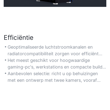
Efficiëntie
Geoptimaliseerde luchtstroomkanalen en
radiatorcompatibiliteit zorgen voor efficiënt
thermisch beheer en verlengen de levensduur
Het meest geschikt voor hoogwaardige
van componenten. Gereedschapsloze
gaming-pc's, werkstations en compacte builds
uitbreidingsslots en snel te verwijderen panelen
die betrouwbare koeling en eenvoudig
Aanbevolen selectie: richt u op behuizingen
stroomlijnen hardware-upgrades.
onderhoud vereisen.
met een ontwerp met twee kamers, vooraf
geïnstalleerde ventilatoren en ondersteuning
voor vloeistofkoelsystemen.