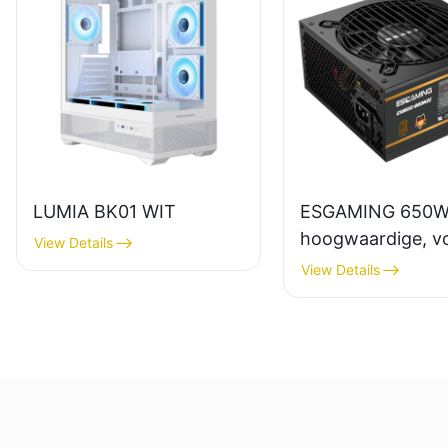
LUMIA BK01 WIT
ESGAMING 650
hoogwaardige, vo
View Details
functionele desk
View Details
voeding met 85%
rendement en 80
bronzen certifice
ESB650W