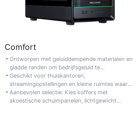
Comfort
Ontworpen met geluiddempende materialen en
gladde randen om bedrijfsgeluid te
minimaliseren en het gebruikerscomfort te
Geschikt voor thuiskantoren,
verbeteren. Compacte vormfactoren
streamingopstellingen en kleine ruimtes waar
verbeteren de draagbaarheid en het gebruik
een stille werking en een strak design
Aanbevolen selectie: Kies koffers met
van de bureauruimte.
essentieel zijn.
akoestische schuimpanelen, lichtgewicht
aluminium frames en verwijderbare stoffilters.