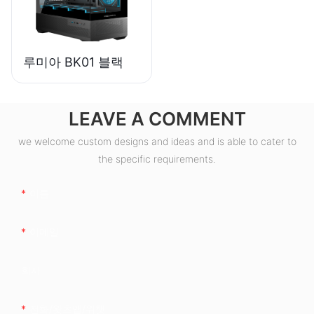
루미아 BK01 블랙
LEAVE A COMMENT
we welcome custom designs and ideas and is able to cater to
the specific requirements.
이름
이메일
회사
전화/왓츠앱/위챗