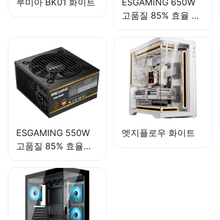
루미아 BK01 화이트
ESGAMING 650W
고품질 85% 효율 풀
모듈 80+ 브론즈 데
스크탑 PC 파워 서플
라이 ESB650W
ESGAMING 550W
엣지플로우 화이트
고품질 85% 효율
80+ 브론즈 데스크
탑 PC 파워 서플라이
ESB550W