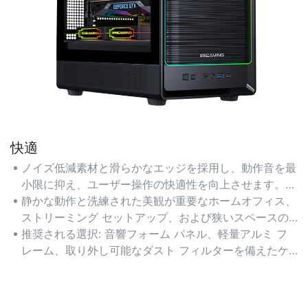
快適
ノイズ低減素材と滑らかなエッジを採用し、動作音を最
小限に抑え、ユーザー操作の快適性を向上させます。コ
ンパクトなフォームファクターにより、携帯性とデスク
静かな動作と洗練された美観が重要なホームオフィス、
スペースの有効活用性が向上します。
ストリーミング セットアップ、および狭いスペースの
環境に適しています。
推奨される選択: 音響フォーム パネル、軽量アルミ フ
レーム、取り外し可能なダスト フィルターを備えたケ
ースを選択します。