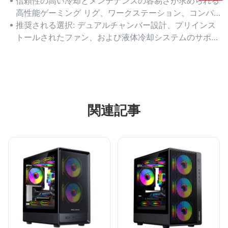
寿命が長くなります。ツールレスの拡張スロットとクイ
信頼性の高い冷却とメンテナンスの容易さが求められる
ックリリースパネルにより、ハードウェアのアップグレ
高性能ゲーミング リグ、ワークステーション、コンパ
ードがスムーズになります。
クトなビルドに最適です。
推奨される選択: デュアルチャンバー設計、プリインス
トールされたファン、および液体冷却システムのサポー
トを備えたケースに注目してください。
関連記事