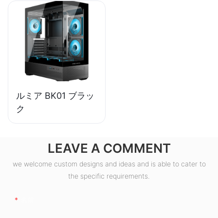
トップPC電源ユニ
ット ESB550W
ルミア BK01 ブラッ
ク
LEAVE A COMMENT
we welcome custom designs and ideas and is able to cater to
the specific requirements.
名前