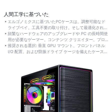
人間工学に基づいた
エルゴノミクスに基づいたPCケースは、調整可能なド
ライブベイ、工具不要の取り付け、そして最適化された
ケーブルマネジメントを備えており、組み立てやメンテ
頻繁なハードウェアのアップグレードや PC の長時間使
ナンス時の身体的負担を軽減します。さまざまなコンポ
用が必要なゲーマー、コンテンツ クリエイター、プロ
ーネントサイズに対応できるモジュラーレイアウトを採
フェッショナルに最適です。
推奨される選択: 垂直 GPU マウント、フロントパネル
用しているケースも検討しましょう。
I/O 配置、および防振ドライブ ケージを備えたケースを
優先します。