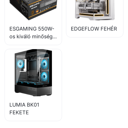
ESB650W
ESGAMING 550W-
EDGEFLOW FEHÉR
os kiváló minőségű,
85%-os hatásfokú,
80+ bronz színű
asztali számítógép
tápegység,
ESB550W
LUMIA BK01
FEKETE