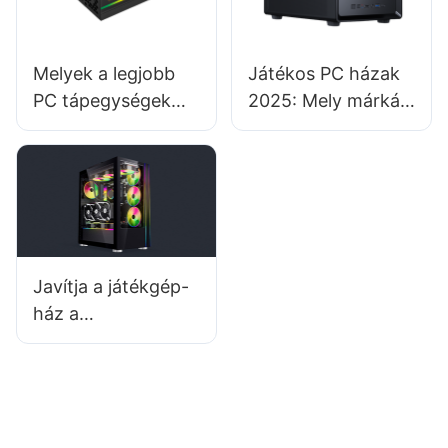
Melyek a legjobb
Játékos PC házak
PC tápegységek
2025: Mely márkák
Linux alapú PC
kínálják a legjobb
rendszerekhez?
minőséget és
dizájnt?
Javítja a játékgép-
ház a
teljesítményt?