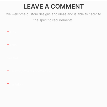
LEAVE A COMMENT
we welcome custom designs and ideas and is able to cater to
the specific requirements.
Név
Email
Vállalat
Telefon/WhatsApp/WeChat
Tartalom