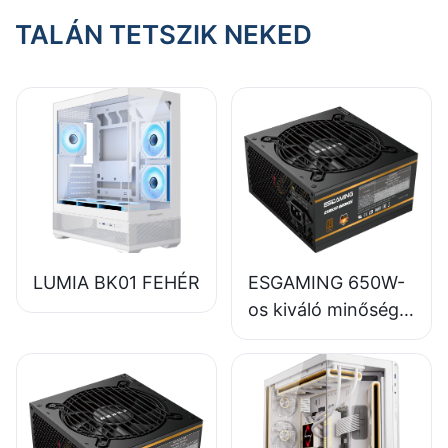
TALÁN TETSZIK NEKED
LUMIA BK01 FEHÉR
ESGAMING 650W-
os kiváló minőségű,
85%-os hatásfokú,
teljes modulos, 80+
bronz színű asztali
számítógép
tápegységek