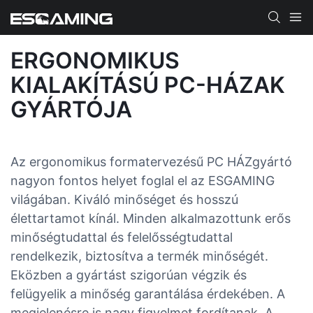
ERGONOMIKUS
KIALAKÍTÁSÚ PC-HÁZAK
GYÁRTÓJA
Az ergonomikus formatervezésű PC HÁZgyártó
nagyon fontos helyet foglal el az ESGAMING
világában. Kiváló minőséget és hosszú
élettartamot kínál. Minden alkalmazottunk erős
minőségtudattal és felelősségtudattal
rendelkezik, biztosítva a termék minőségét.
Eközben a gyártást szigorúan végzik és
felügyelik a minőség garantálása érdekében. A
megjelenésre is nagy figyelmet fordítanak. A