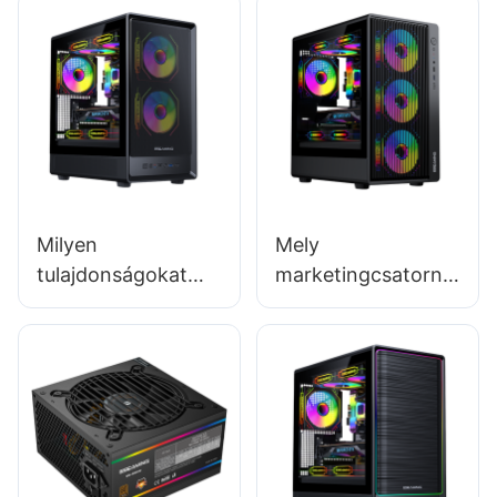
Milyen
Mely
tulajdonságokat
marketingcsatorná
kell keresni egy
k a
olcsó gamer PC
leghatékonyabbak
házban?
a gamer PC-ház
gyártók számára?