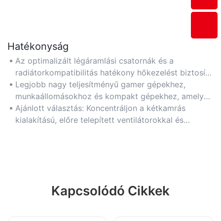
Hatékonyság
Az optimalizált légáramlási csatornák és a
radiátorkompatibilitás hatékony hőkezelést biztosít,
meghosszabbítva az alkatrészek élettartamát. A
Legjobb nagy teljesítményű gamer gépekhez,
szerszám nélküli bővítőhelyek és a gyorsan
munkaállomásokhoz és kompakt gépekhez, amelyek
kioldható panelek leegyszerűsítik a hardveres
megbízható hűtést és egyszerű karbantartást
Ajánlott választás: Koncentráljon a kétkamrás
frissítéseket.
igényelnek.
kialakítású, előre telepített ventilátorokkal és
folyadékhűtéses rendszereket támogató házakra.
Kapcsolódó Cikkek