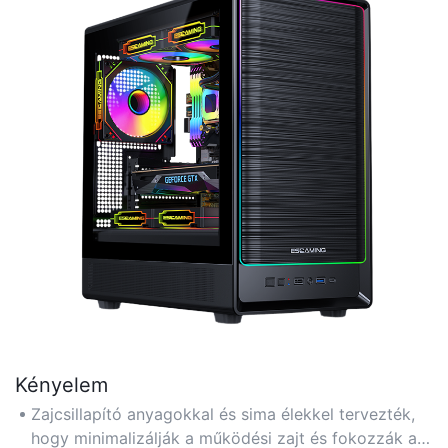
Kényelem
Zajcsillapító anyagokkal és sima élekkel tervezték,
hogy minimalizálják a működési zajt és fokozzák a