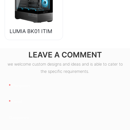
ESB550W
LUMIA BK01 ITIM
LEAVE A COMMENT
we welcome custom designs and ideas and is able to cater to
the specific requirements.
Pangalan
Email
Kompanya