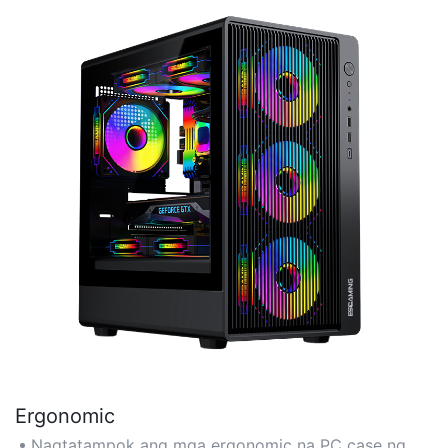
Ergonomic
Nagtatampok ang mga ergonomic na PC case ng