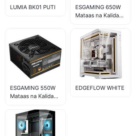
LUMIA BK01 PUTI
ESGAMING 650W
Mataas na Kalidad
85% na Kahusayan
Buong Module 80+
Bronze na Suplay
ng Kuryente para
sa Desktop PC
ESB650W
ESGAMING 550W
EDGEFLOW WHITE
Mataas na Kalidad
85% na Kahusayan
80+ Bronze na
Suplay ng Kuryente
para sa Desktop PC