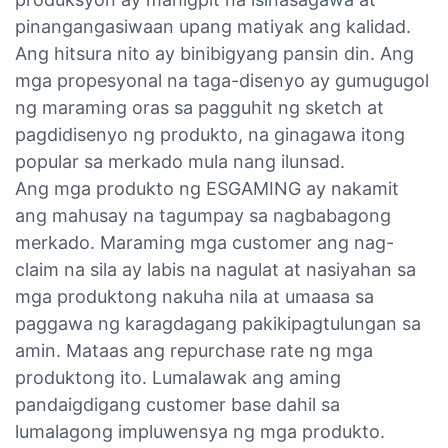
pinangangasiwaan upang matiyak ang kalidad.
Ang hitsura nito ay binibigyang pansin din. Ang
mga propesyonal na taga-disenyo ay gumugugol
ng maraming oras sa pagguhit ng sketch at
pagdidisenyo ng produkto, na ginagawa itong
popular sa merkado mula nang ilunsad.
Ang mga produkto ng ESGAMING ay nakamit
ang mahusay na tagumpay sa nagbabagong
merkado. Maraming mga customer ang nag-
claim na sila ay labis na nagulat at nasiyahan sa
mga produktong nakuha nila at umaasa sa
paggawa ng karagdagang pakikipagtulungan sa
amin. Mataas ang repurchase rate ng mga
produktong ito. Lumalawak ang aming
pandaigdigang customer base dahil sa
lumalagong impluwensya ng mga produkto.