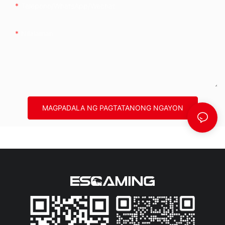
Telepono/whatsApp/wechat
Nilalaman
MAGPADALA NG PAGTATANONG NGAYON