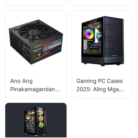
Hanapin sa Isang
Pinakamabisa Para
Badyet - Friendly
sa Mga Tagagawa
Gaming PC Case?
ng Kaso ng Gaming
PC?
Ano Ang
Gaming PC Cases
Pinakamagandang
2025: Aling Mga
PC Power Supplies
Brand ang Nag-
Para sa Linux -
aalok ng
Based PC Systems?
Pinakamahusay na
Kalidad At Disenyo?​