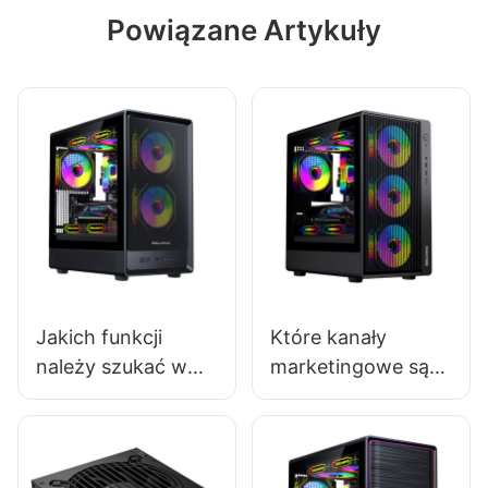
Powiązane Artykuły
Jakich funkcji
Które kanały
należy szukać w
marketingowe są
niedrogiej
najskuteczniejsze
obudowie do
dla producentów
komputera
obudów do
gamingowego?
komputerów