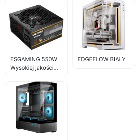
pełnomodułowy
zasilacz do
komputerów
stacjonarnych 80+
Bronze ESB650W
ESGAMING 550W
EDGEFLOW BIAŁY
Wysokiej jakości
zasilacz do
komputerów
stacjonarnych o
sprawności 85%,
80+ Bronze
ESB550W