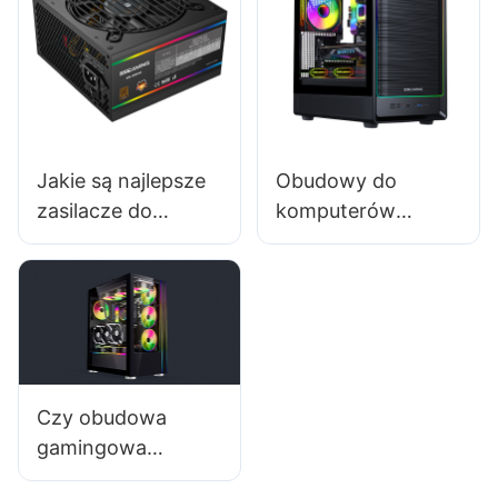
gamingowych?
Jakie są najlepsze
Obudowy do
zasilacze do
komputerów
komputerów PC z
gamingowych
systemem Linux?
2025: Które marki
oferują najlepszą
jakość i design?
Czy obudowa
gamingowa
poprawia