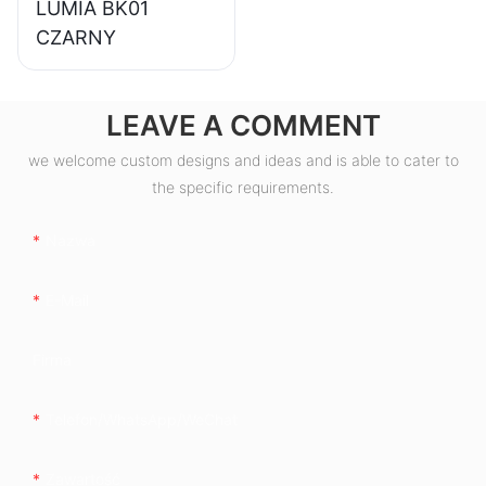
LUMIA BK01
CZARNY
LEAVE A COMMENT
we welcome custom designs and ideas and is able to cater to
the specific requirements.
Nazwa
E-Mail
Firma
Telefon/WhatsApp/WeChat
Zawartość