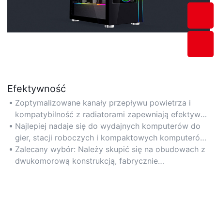
Efektywność
Zoptymalizowane kanały przepływu powietrza i
kompatybilność z radiatorami zapewniają efektywne
zarządzanie temperaturą, wydłużając żywotność
Najlepiej nadaje się do wydajnych komputerów do
podzespołów. Gniazda rozszerzeń bez użycia
gier, stacji roboczych i kompaktowych komputerów
narzędzi i panele z szybkim demontażem
wymagających niezawodnego chłodzenia i łatwej
Zalecany wybór: Należy skupić się na obudowach z
usprawniają modernizację sprzętu.
konserwacji.
dwukomorową konstrukcją, fabrycznie
zainstalowanymi wentylatorami i obsługą systemów
chłodzenia cieczą.