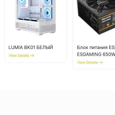
LUMIA BK01 БЕЛЫЙ
Блок питания E
ESGAMING 650
View Details
высокого качест
View Details
КПД 85%,
полномодульны
бронзовый (80+)
настольных ПК.