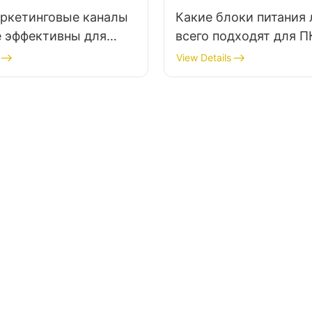
аркетинговые каналы
Какие блоки питания
е эффективны для
всего подходят для П
ителей корпусов
Linux?
View Details
 ПК?