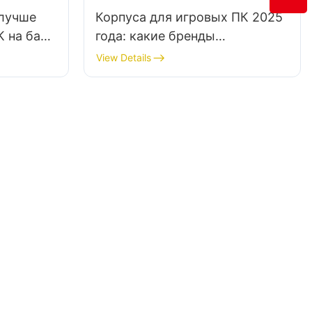
 лучше
Корпуса для игровых ПК 2025
К на базе
года: какие бренды
предлагают лучшее качество и
View Details
дизайн?