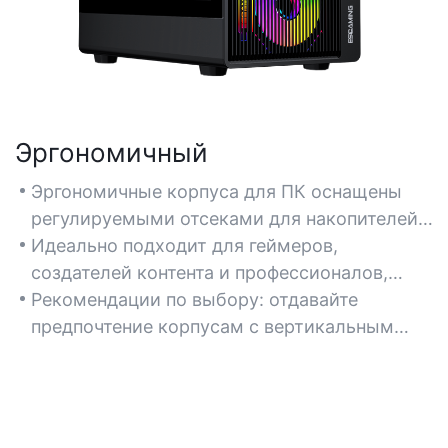
Эргономичный
Эргономичные корпуса для ПК оснащены
регулируемыми отсеками для накопителей,
установкой без инструментов и
Идеально подходит для геймеров,
оптимизированной системой управления
создателей контента и профессионалов,
кабелями для снижения физической
которым требуется частая модернизация
Рекомендации по выбору: отдавайте
нагрузки при сборке и обслуживании.
оборудования или длительное
предпочтение корпусам с вертикальным
Обратите внимание на модульные
использование ПК.
креплением графического процессора,
конструкции, адаптируемые к компонентам
размещением портов ввода-вывода на
разных размеров.
передней панели и антивибрационными
отсеками для дисков.