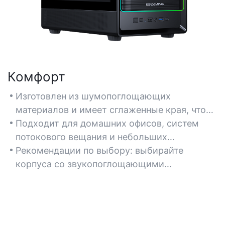
Комфорт
Изготовлен из шумопоглощающих
материалов и имеет сглаженные края, что
позволяет минимизировать шум при работе
Подходит для домашних офисов, систем
и повысить комфорт пользователя.
потокового вещания и небольших
Компактный форм-фактор повышает
помещений, где важны бесшумная работа и
Рекомендации по выбору: выбирайте
портативность и позволяет эффективнее
элегантный внешний вид.
корпуса со звукопоглощающими
использовать пространство на рабочем
пенопластовыми панелями, легкими
столе.
алюминиевыми рамами и съемными
пылевыми фильтрами.