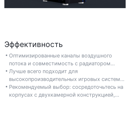
Эффективность
Оптимизированные каналы воздушного
потока и совместимость с радиатором
обеспечивают эффективное теплоотведение,
Лучше всего подходит для
продлевая срок службы компонентов.
высокопроизводительных игровых систем,
Слоты расширения без инструментов и
рабочих станций и компактных сборок,
Рекомендуемый выбор: сосредоточьтесь на
быстросъёмные панели упрощают
требующих надежного охлаждения и
корпусах с двухкамерной конструкцией,
модернизацию оборудования.
простоты обслуживания.
предустановленными вентиляторами и
поддержкой систем жидкостного
охлаждения.