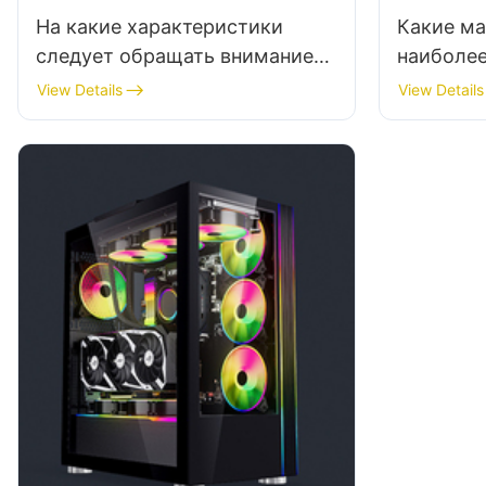
На какие характеристики
Какие м
следует обращать внимание
наиболе
при выборе бюджетного
производ
View Details
View Details
корпуса для игрового ПК?
игровых