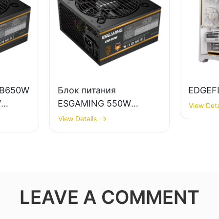
SB650W
Блок питания
EDGEF
W
ESGAMING 550W
View Deta
ва,
высокого качества,
View Details
КПД 85%, класс
й,
защиты 80+ Bronze,
, для
для настольных ПК,
ESB550W
LEAVE A COMMENT