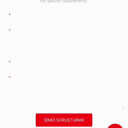
the specific requirements.
Isim
E-Posta
Şirket
Telefon/whatsapp/wechat
Içerik
ŞIMDI SORUŞTURMA