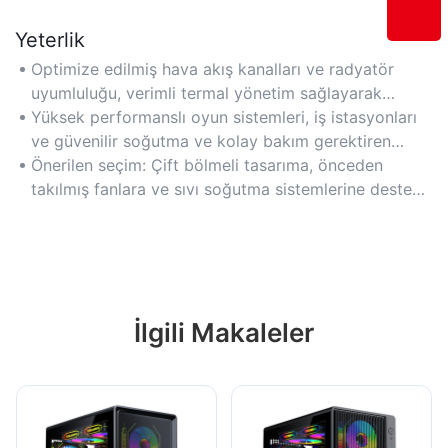
Yeterlik
Optimize edilmiş hava akış kanalları ve radyatör
uyumluluğu, verimli termal yönetim sağlayarak
bileşen ömrünü uzatır. Alet gerektirmeyen genişletme
Yüksek performanslı oyun sistemleri, iş istasyonları
yuvaları ve hızlı açılan paneller, donanım
ve güvenilir soğutma ve kolay bakım gerektiren
yükseltmelerini kolaylaştırır.
kompakt sistemler için idealdir.
Önerilen seçim: Çift bölmeli tasarıma, önceden
takılmış fanlara ve sıvı soğutma sistemlerine destek
sağlayan kasalara odaklanın.
İlgili Makaleler