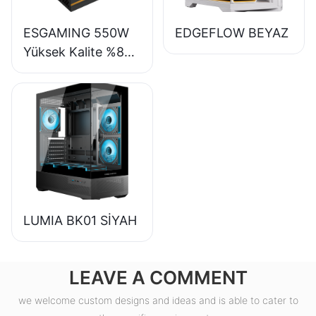
ESGAMING 550W
EDGEFLOW BEYAZ
Yüksek Kalite %85
Verimlilik 80+
Bronze Masaüstü
Bilgisayar Güç
Kaynağı ESB550W
LUMIA BK01 SİYAH
LEAVE A COMMENT
we welcome custom designs and ideas and is able to cater to