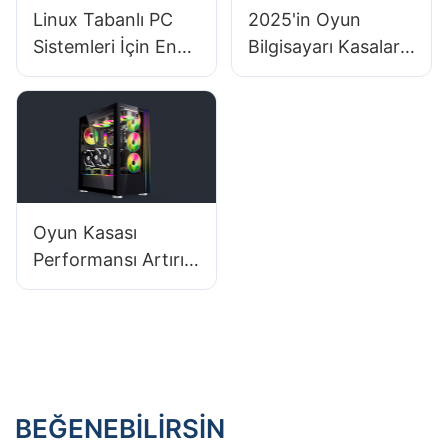
Linux Tabanlı PC
2025'in Oyun
Sistemleri İçin En
Bilgisayarı Kasaları:
İyi PC Güç
Hangi Markalar En
Kaynakları
İyi Kalite ve
Hangileridir?
Tasarımı Sunuyor?
Oyun Kasası
Performansı Artırır
mı?
BEĞENEBILIRSIN