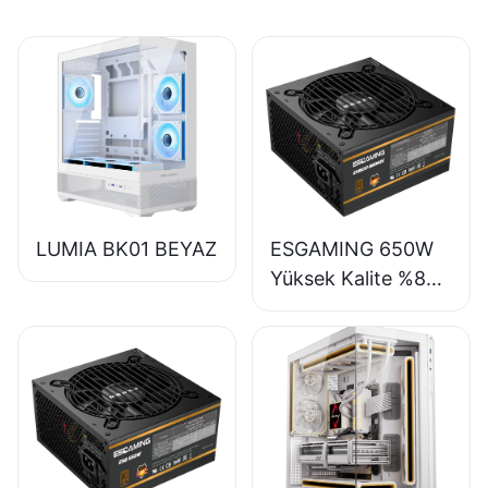
LUMIA BK01 BEYAZ
ESGAMING 650W
Yüksek Kalite %85
Verimlilik Tam
Modüler 80+
Bronze Masaüstü
Bilgisayar Güç
Kaynağı ESB650W