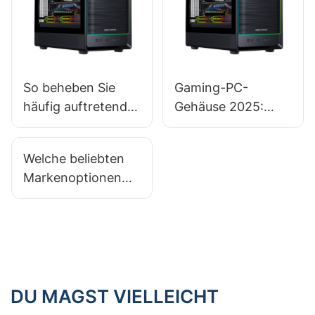
So beheben Sie
Gaming-PC-
häufig auftretende
Gehäuse 2025:
Probleme mit
Sind tragbare
Gaming-PC-
Gehäuse eine gute
Welche beliebten
Gehäusen
Option für Gamer
Markenoptionen
unterwegs?​
gibt es für ein
zuverlässiges
Gaming-PC-
Gehäuse?​
DU MAGST VIELLEICHT