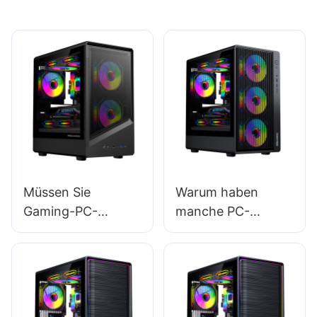
Müssen Sie
Warum haben
Gaming-PC-
manche PC-
Gehäuse vor der
Gehäuse eine
Beschaffung im
bessere
großen Stil
Luftzirkulation?
überprüfen?