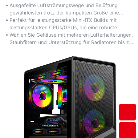
Ausgefeilte Luftströmungswege und Belüftung
gewährleisten trotz der kompakten Größe eine
optimale Wärmeleistung.
Perfekt für leistungsstarke Mini-ITX-Builds mit
leistungsstarken CPUs/GPUs, die eine robuste
Wärmeableitung erfordern.
Wählen Sie Gehäuse mit mehreren Lüfterhalterungen,
Staubfiltern und Unterstützung für Radiatoren bis zu
240 mm für die Flüssigkeitskühlung.