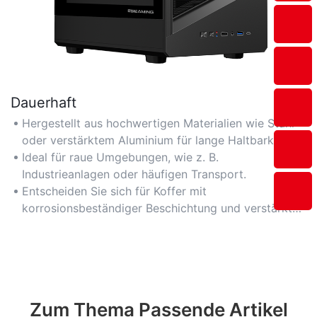
Dauerhaft
Hergestellt aus hochwertigen Materialien wie Stahl
oder verstärktem Aluminium für lange Haltbarkeit.
Ideal für raue Umgebungen, wie z. B.
Industrieanlagen oder häufigen Transport.
Entscheiden Sie sich für Koffer mit
korrosionsbeständiger Beschichtung und verstärkten
Kanten für zusätzliche Widerstandsfähigkeit.
Zum Thema Passende Artikel