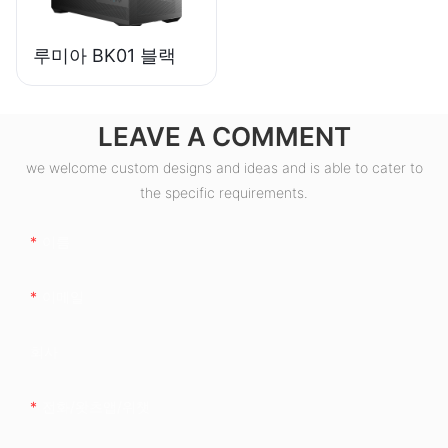
루미아 BK01 블랙
LEAVE A COMMENT
we welcome custom designs and ideas and is able to cater to
the specific requirements.
이름
이메일
회사
전화/왓츠앱/위챗