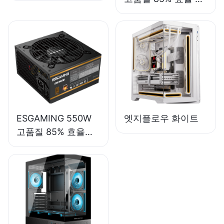
모듈 80+ 브론즈 데
스크탑 PC 파워 서플
라이 ESB650W
ESGAMING 550W
엣지플로우 화이트
고품질 85% 효율
80+ 브론즈 데스크
탑 PC 파워 서플라이
ESB550W