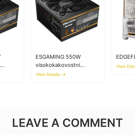
W
ESGAMING 550W
EDGEF
visokokakovostni
View Deta
mizne
napajalniki za namizne
View Details
nim
računalnike z
učinkovitostjo 85 %, 80+
tostjo,
bronastimi certifikati
ESB550W
LEAVE A COMMENT