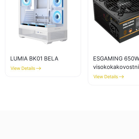
LUMIA BK01 BELA
ESGAMING 650
visokokakovostni
View Details
napajalniki za na
View Details
računalnike s pol
modulom in 85-
odstotno učinkovi
80+ bronasti