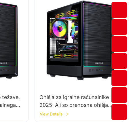
 težave,
Ohišja za igralne računalnike
ralnega
2025: Ali so prenosna ohišja
dobra možnost za igralce na
View Details
poti?