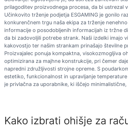
prilagoditev proizvodnega procesa, da bi ustrezal 
Učinkovito trženje podjetja ESGAMING je gonilo raz
konkurenčnem trgu naša ekipa za trženje nenehno s
informacije o posodobljenih informacijah iz tržne d
da bi zadovoljili potrebe strank. Naši izdelki imajo
kakovostjo ter našim strankam prinašajo številne p
Proizvajalec ponuja kompaktna, visokozmogljiva ohi
optimizirana za majhne konstrukcije, pri čemer daje
napredni združljivosti strojne opreme. S poudarkom
estetiko, funkcionalnost in upravljanje temperature z
je privlačna za uporabnike, ki iščejo minimalistične,
Kako izbrati ohišje za rač