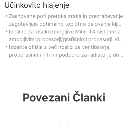
Učinkovito hlajenje
Zasnovane poti pretoka zraka in prezračevanje
zagotavljajo optimalno toplotno delovanje kljub
kompaktni velikosti.
Idealno za visokozmogljive Mini-ITX sisteme z
zmogljivimi procesorji/grafičnimi procesorji, ki
zahtevajo robustno odvajanje toplote.
Izberite ohišja z več nosilci za ventilatorje,
protiprašnimi filtri in podporo za radiatorje do
240 mm za tekoče hlajenje.
Povezani Članki