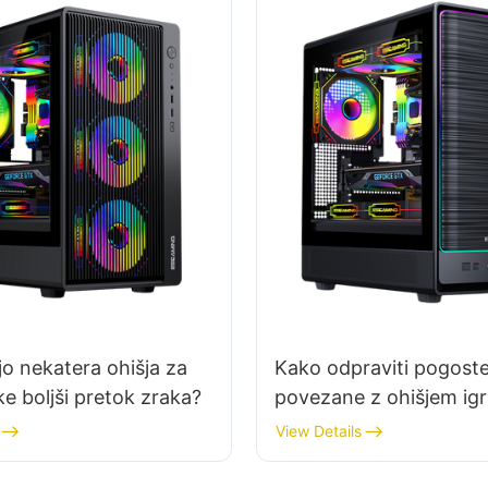
jo nekatera ohišja za
Kako odpraviti pogoste
ke boljši pretok zraka?
povezane z ohišjem ig
računalnika
View Details