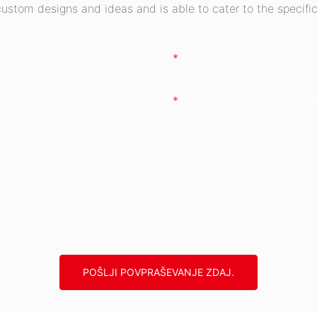
stom designs and ideas and is able to cater to the specific
E-Pošta
Telefon/whatsApp/wech
POŠLJI POVPRAŠEVANJE ZDAJ.