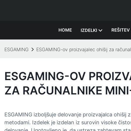
HOME
REŠITEV
IZDELKI
ESGAMING
ESGAMING-ov proizvajalec ohišij za računal
ESGAMING-OV PROIZV
ZA RAČUNALNIKE MINI
ESGAMING izboljšuje delovanje proizvajalca ohišij z
metodami. Izdelek je izdelan iz surovin visoke čistos
delovanje. Ugotovljeno je, da ustreza zahtevam st