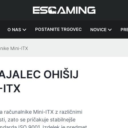
POSTANITE TRGOVEC
O NAS
NOVICE
PR
nike Mini-ITX
AJALEC OHIŠIJ
-ITX
a računalnike Mini-ITX z različnimi
ti, zato se pričakuje stabilnejše
andarda ISO 9001. Izdelek je predmet