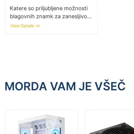
Katere so priljubljene možnosti
blagovnih znamk za zanesljivo
ohišje za igralni računalnik?
View Details
MORDA VAM JE VŠEČ