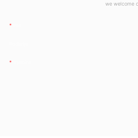
we welcome cu
Ime
Podjetje
Vsebina