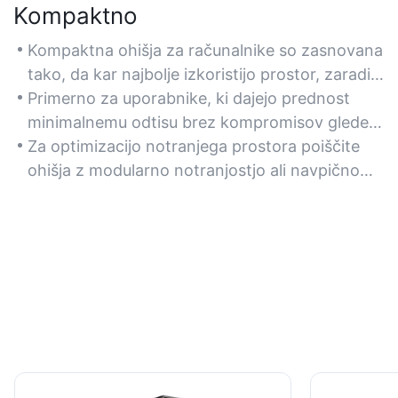
Kompaktno
Kompaktna ohišja za računalnike so zasnovana
tako, da kar najbolje izkoristijo prostor, zaradi
česar so idealna za majhne mize, domače kino
Primerno za uporabnike, ki dajejo prednost
ali prenosne sisteme.
minimalnemu odtisu brez kompromisov glede
združljivosti strojne opreme z matičnimi
Za optimizacijo notranjega prostora poiščite
ploščami Mini-ITX.
ohišja z modularno notranjostjo ali navpično
montažo grafične kartice.