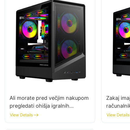
Ali morate pred večjim nakupom
Zakaj ima
pregledati ohišja igralnih
računalni
računalnikov?
View Details
View Details