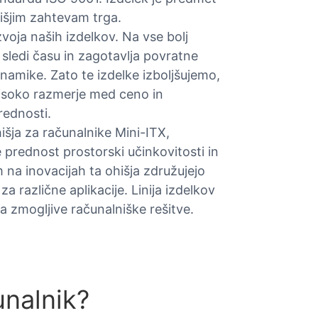
višjim zahtevam trga.
voja naših izdelkov. Na vse bolj
ledi času in zagotavlja povratne
inamike. Zato te izdelke izboljšujemo,
 visoko razmerje med ceno in
rednosti.
šja za računalnike Mini-ITX,
 prednost prostorski učinkovitosti in
 na inovacijah ta ohišja združujejo
a različne aplikacije. Linija izdelkov
 a zmogljive računalniške rešitve.
unalnik?