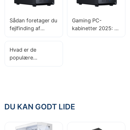
Sådan foretager du
Gaming PC-
fejlfinding af
kabinetter 2025: Er
almindelige
bærbare kabinetter
problemer med
en god mulighed
Hvad er de
kabinetter til
for gamere på
populære
gaming-pc'er
farten?
mærkevalg til et
pålideligt gaming-
pc-kabinet?
DU KAN GODT LIDE