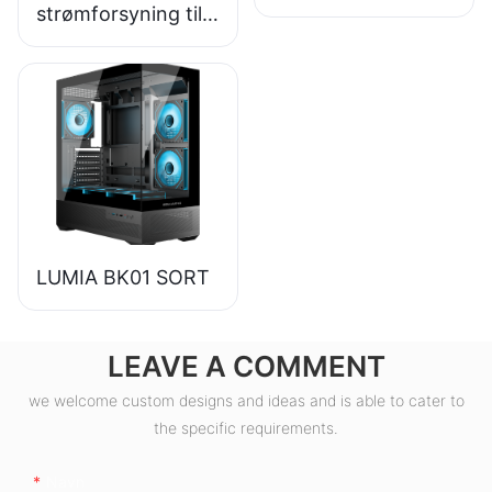
strømforsyning til
stationær pc af høj
kvalitet, 85%
effektivitet, 80+
bronze, ESB550W
LUMIA BK01 SORT
LEAVE A COMMENT
we welcome custom designs and ideas and is able to cater to
the specific requirements.
Navn