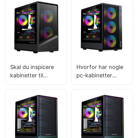
Skal du inspicere
Hvorfor har nogle
kabinetter til
pc-kabinetter
gaming-pc'er før
bedre
storskalaindkøb?
luftgennemstrømni
ng?