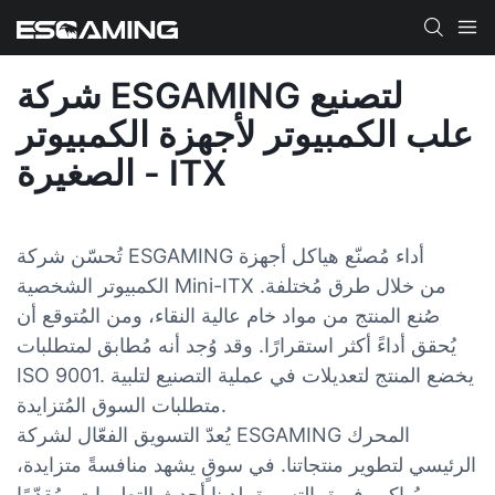
شركة ESGAMING لتصنيع
علب الكمبيوتر لأجهزة الكمبيوتر
الصغيرة - ITX
تُحسّن شركة ESGAMING أداء مُصنّع هياكل أجهزة
الكمبيوتر الشخصية Mini-ITX من خلال طرق مُختلفة.
صُنع المنتج من مواد خام عالية النقاء، ومن المُتوقع أن
يُحقق أداءً أكثر استقرارًا. وقد وُجد أنه مُطابق لمتطلبات
ISO 9001. يخضع المنتج لتعديلات في عملية التصنيع لتلبية
متطلبات السوق المُتزايدة.
يُعدّ التسويق الفعّال لشركة ESGAMING المحرك
الرئيسي لتطوير منتجاتنا. في سوقٍ يشهد منافسةً متزايدة،
يُواكب فريق التسويق لدينا أحدث التطورات، مُقدّمًا