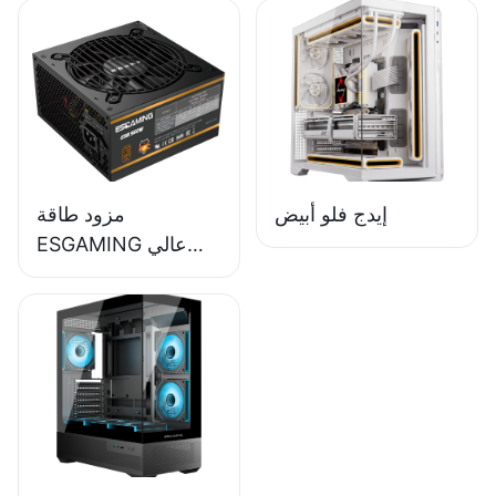
واط وكفاءة 85%،
وحدة كاملة، حاصل
على شهادة 80+
برونزية لأجهزة
الكمبيوتر المكتبية
ESB650W
إيدج فلو أبيض
مزود طاقة
ESGAMING عالي
الجودة بقدرة 550
واط وكفاءة 85%
وحاصل على شهادة
80+ برونزية لأجهزة
الكمبيوتر المكتبية
ESB550W