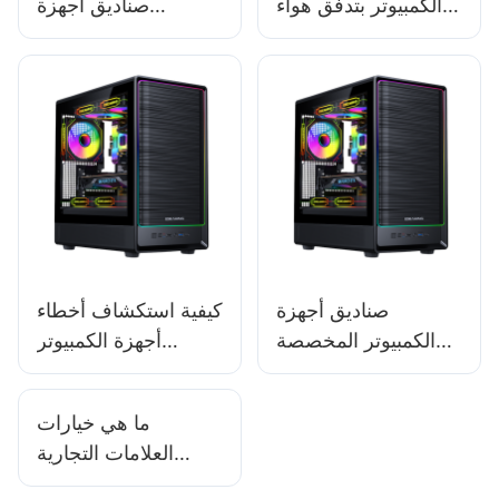
الكمبيوتر بتدفق هواء
صناديق أجهزة
أفضل؟
الكمبيوتر المخصصة
للألعاب قبل الشراء
على نطاق واسع؟
صناديق أجهزة
كيفية استكشاف أخطاء
الكمبيوتر المخصصة
أجهزة الكمبيوتر
للألعاب 2025: هل تُعد
المخصصة للألعاب
الصناديق المحمولة
وإصلاحها - المشكلات
ما هي خيارات
خيارًا جيدًا للاعبين أثناء
ذات الصلة
العلامات التجارية
التنقل؟
الشائعة لحالة الكمبيوتر