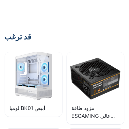
المخصصة للألعاب
الموثوقة؟
قد ترغب
مزود طاقة
لوميا BK01 أبيض
ESGAMING عالي
الجودة بقدرة 650