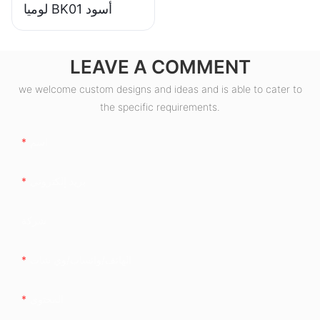
لوميا BK01 أسود
LEAVE A COMMENT
we welcome custom designs and ideas and is able to cater to
the specific requirements.
اسم
بريد إلكتروني
شركة
الهاتف/واتساب/وي شات
المحتوى