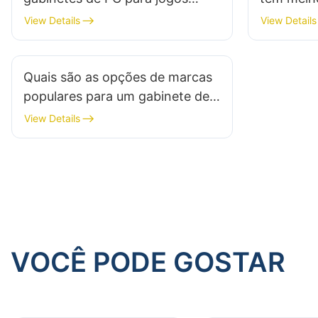
antes de uma aquisição em larga
View Details
View Details
escala?
Quais são as opções de marcas
populares para um gabinete de
PC gamer confiável?
View Details
VOCÊ PODE GOSTAR