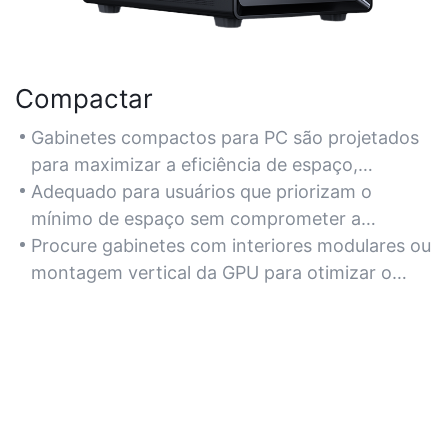
Compactar
Gabinetes compactos para PC são projetados
para maximizar a eficiência de espaço,
tornando-os ideais para mesas pequenas,
Adequado para usuários que priorizam o
configurações de home theater ou instalações
mínimo de espaço sem comprometer a
portáteis.
compatibilidade de hardware para placas-mãe
Procure gabinetes com interiores modulares ou
Mini-ITX.
montagem vertical da GPU para otimizar o
espaço interno.