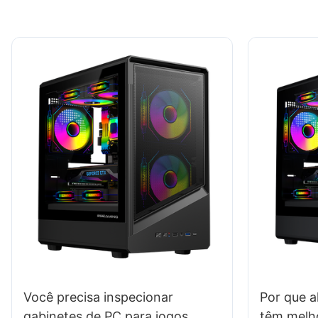
Você precisa inspecionar
Por que a
gabinetes de PC para jogos
têm melho