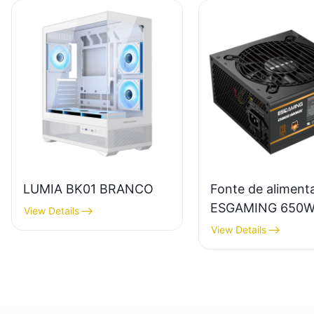
LUMIA BK01 BRANCO
Fonte de aliment
ESGAMING 650W
View Details
alta qualidade, 8
View Details
eficiência, módul
completo, certifi
80+ Bronze para
desktop (ESB65