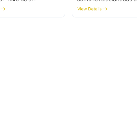
gabinetes de PC para 
View Details