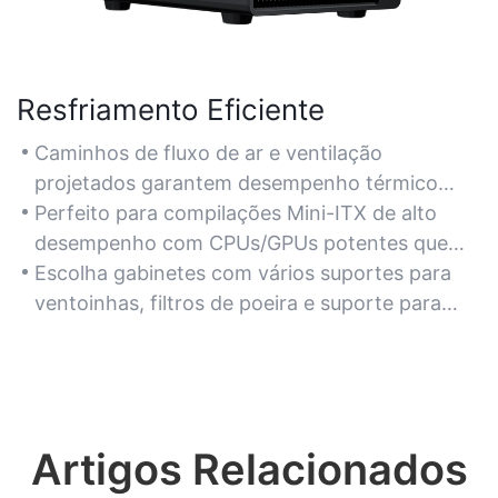
Resfriamento Eficiente
Caminhos de fluxo de ar e ventilação
projetados garantem desempenho térmico
ideal, apesar do tamanho compacto.
Perfeito para compilações Mini-ITX de alto
desempenho com CPUs/GPUs potentes que
exigem dissipação de calor robusta.
Escolha gabinetes com vários suportes para
ventoinhas, filtros de poeira e suporte para
radiadores de até 240 mm para resfriamento
líquido.
Artigos Relacionados