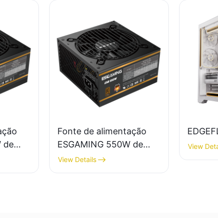
ação
Fonte de alimentação
EDGEF
 de
ESGAMING 550W de
View Deta
5% de
alta qualidade, 85% de
View Details
o
eficiência, certificação
cação
80+ Bronze para PC
 PC
desktop (ESB550W)
0W)