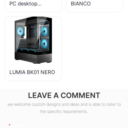
PC desktop
BIANCO
ESGAMING da 550
W di alta qualità
con efficienza
dell'85% e
certificazione 80+
Bronze (ESB550W)
LUMIA BK01 NERO
LEAVE A COMMENT
we welcome custom designs and ideas and is able to cater to
the specific requirements.
Nome