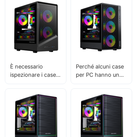
È necessario
Perché alcuni case
ispezionare i case
per PC hanno un
dei PC da gaming
flusso d'aria
prima di un
migliore?
acquisto su larga
scala?