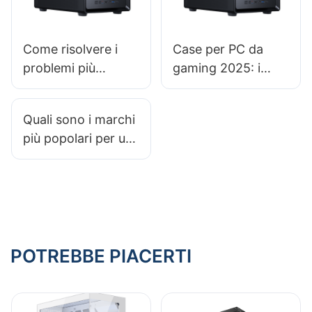
Come risolvere i
Case per PC da
problemi più
gaming 2025: i
comuni relativi ai
case portatili sono
case per PC da
una buona opzione
Quali sono i marchi
gioco
per i gamer in
più popolari per un
movimento?
case per PC da
gaming affidabile?
POTREBBE PIACERTI