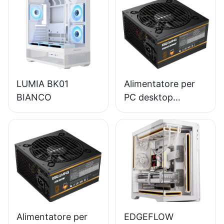
LUMIA BK01
Alimentatore per
BIANCO
PC desktop
ESGAMING da 650
W di alta qualità
con efficienza
dell'85%, modulo
completo e
certificazione 80+
Bronze (ESB650W)
Alimentatore per
EDGEFLOW