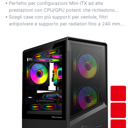
nonostante le dimensioni compatte.
Perfetto per configurazioni Mini-ITX ad alte
prestazioni con CPU/GPU potenti che richiedono
una dissipazione del calore efficace.
Scegli case con più supporti per ventole, filtri
antipolvere e supporto per radiatori fino a 240 mm
per il raffreddamento a liquido.