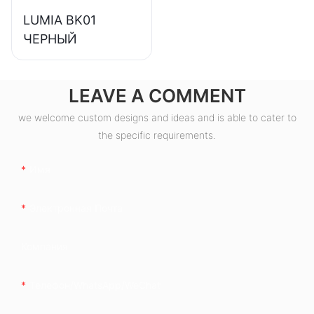
LUMIA BK01
ЧЕРНЫЙ
LEAVE A COMMENT
we welcome custom designs and ideas and is able to cater to
the specific requirements.
Имя
Электронная Почта
Компания
Телефон/WhatsApp/WeChat