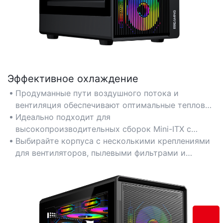
Эффективное охлаждение
Продуманные пути воздушного потока и
вентиляция обеспечивают оптимальные тепловые
характеристики, несмотря на компактные
Идеально подходит для
размеры.
высокопроизводительных сборок Mini-ITX с
мощными центральными и графическими
Выбирайте корпуса с несколькими креплениями
процессорами, требующими надежного отвода
для вентиляторов, пылевыми фильтрами и
тепла.
поддержкой радиаторов размером до 240 мм
для жидкостного охлаждения.