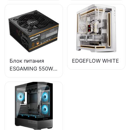
высокого
качества, КПД
85%,
полномодульный,
бронзовый (80+),
для настольных
ПК.
Блок питания
EDGEFLOW WHITE
ESGAMING 550W
высокого
качества, КПД
85%, класс
защиты 80+
Bronze, для
настольных ПК,
ESB550W