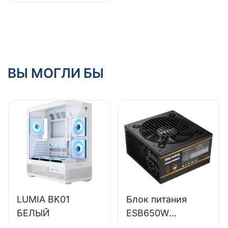
предлагают
проблемы
мобильных
надежные корпуса
геймеров?
для игровых ПК?
ВЫ МОГЛИ БЫ
LUMIA BK01
Блок питания
БЕЛЫЙ
ESB650W
ESGAMING 650W