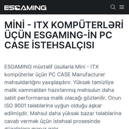
MINI - ITX KOMPÜTERLƏRI
ÜÇÜN ESGAMING-IN PC
CASE İSTEHSALÇISI
ESGAMING müxtəlif üsullarla Mini - ITX
kompüterlər üçün PC CASE Manufacturer
məhsuldarlığını yaxşılaşdırır. Yüksək təmizliyə
malik xammaldan hazırlanmış məhsulun daha
sabit performansa malik olacağı gözlənilir. Onun
ISO 9001 tələblərinə uyğun olduğu aşkar
edilmişdir. Məhsul daha yüksək bazar tələblərinə
cavab vermək üçün istehsal prosesində
düzəlişlərə məruz qalır.