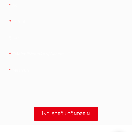
Ad
E-Poçt
Şirkət
Telefon/whatsApp/wechat
Məzmun
İNDI SORĞU GÖNDƏRIN