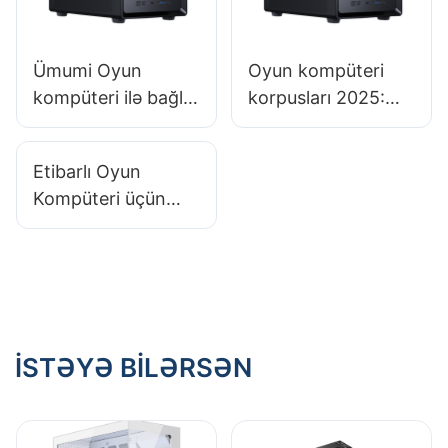
Ümumi Oyun
Oyun kompüteri
kompüteri ilə bağlı
korpusları 2025:
problemləri necə
Portativ qutular
həll etmək olar -
yolda olan
Etibarlı Oyun
əlaqəli problemlər
oyunçular üçün
Kompüteri üçün
yaxşı seçimdirmi?
Populyar Marka
Seçimləri
Hansılardır?​
İSTƏYƏ BILƏRSƏN