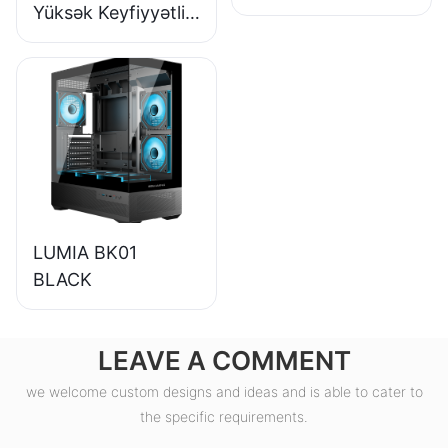
Yüksək Keyfiyyətli
85% Səmərəlilik
80+ Bürünc
Masaüstü
Kompüter Enerji
Təchizatı ESB550W
LUMIA BK01
BLACK
LEAVE A COMMENT
we welcome custom designs and ideas and is able to cater to
the specific requirements.