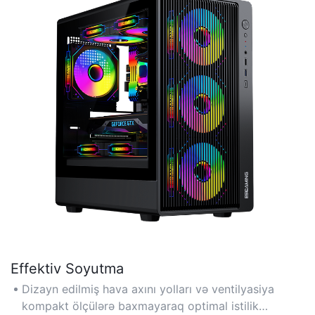
Effektiv Soyutma
Dizayn edilmiş hava axını yolları və ventilyasiya
kompakt ölçülərə baxmayaraq optimal istilik