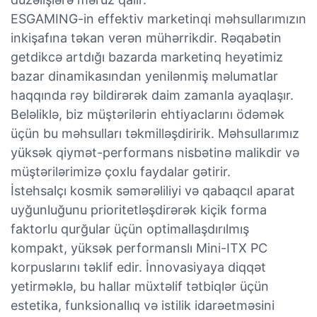
ESGAMING-in effektiv marketinqi məhsullarımızın
inkişafına təkan verən mühərrikdir. Rəqabətin
getdikcə artdığı bazarda marketinq heyətimiz
bazar dinamikasından yenilənmiş məlumatlar
haqqında rəy bildirərək daim zamanla ayaqlaşır.
Beləliklə, biz müştərilərin ehtiyaclarını ödəmək
üçün bu məhsulları təkmilləşdiririk. Məhsullarımız
yüksək qiymət-performans nisbətinə malikdir və
müştərilərimizə çoxlu faydalar gətirir.
İstehsalçı kosmik səmərəliliyi və qabaqcıl aparat
uyğunluğunu prioritetləşdirərək kiçik forma
faktorlu qurğular üçün optimallaşdırılmış
kompakt, yüksək performanslı Mini-ITX PC
korpuslarını təklif edir. İnnovasiyaya diqqət
yetirməklə, bu hallar müxtəlif tətbiqlər üçün
estetika, funksionallıq və istilik idarəetməsini