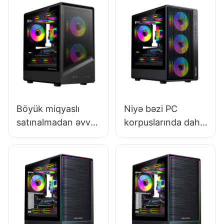
Böyük miqyaslı
Niyə bəzi PC
satınalmadan əvvəl
korpuslarında daha
oyun kompüteri
yaxşı hava axını
qutularını yoxlamaq
var?
lazımdırmı?