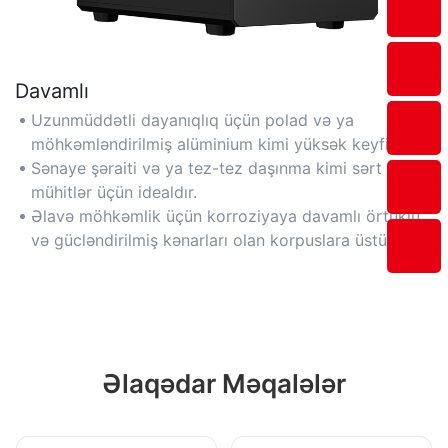
Davamlı
Uzunmüddətli dayanıqlıq üçün polad və ya
möhkəmləndirilmiş alüminium kimi yüksək keyfiyyətli
materiallardan tikilmişdir.
Sənaye şəraiti və ya tez-tez daşınma kimi sərt
mühitlər üçün idealdır.
Əlavə möhkəmlik üçün korroziyaya davamlı örtüklü
və gücləndirilmiş kənarları olan korpuslara üstünlük
verin.
Əlaqədar Məqalələr