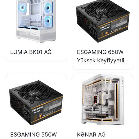
LUMIA BK01 AĞ
ESGAMING 650W
Yüksək Keyfiyyətli
85% Səmərəlilik
Tam Modullu 80+
Bürünc Masaüstü
Kompüter Enerji
Təchizatı ESB650W
ESGAMING 550W
KƏNAR AĞ