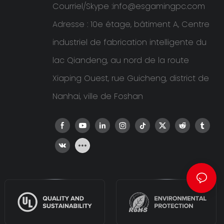
Courriel/Skype :
info@esgamingpc.com
Adresse : 10e étage, bâtiment A, Centre
industriel de fabrication intelligente du
lac Qiandeng, au nord de la route
Xiaping Ouest, rue Guicheng, district de
Nanhai, ville de Foshan