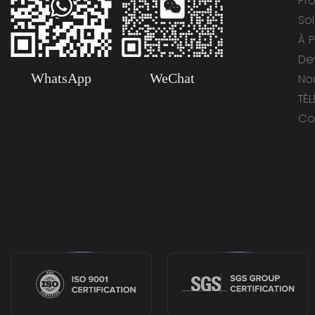
Pro
Sol
À 
De
WhatsApp
WeChat
No
TÉ
Co