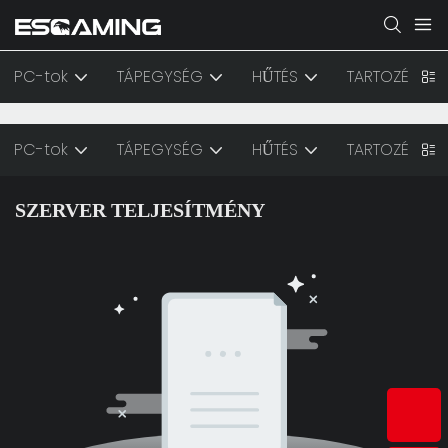
PC-tok
TÁPEGYSÉG
HŰTÉS
TARTOZÉK
PC-tok
TÁPEGYSÉG
HŰTÉS
TARTOZÉK
SZERVER TELJESÍTMÉNY