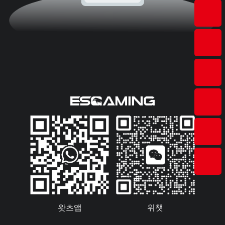
왓츠앱
위챗