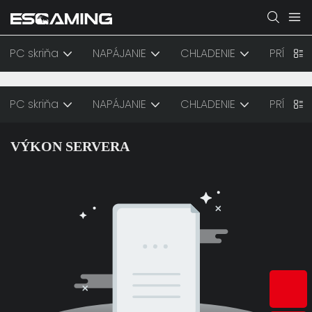
PC skriňa
NAPÁJANIE
CHLADENIE
PRÍSLUŠ
PC skriňa
NAPÁJANIE
CHLADENIE
PRÍSLUŠ
VÝKON SERVERA