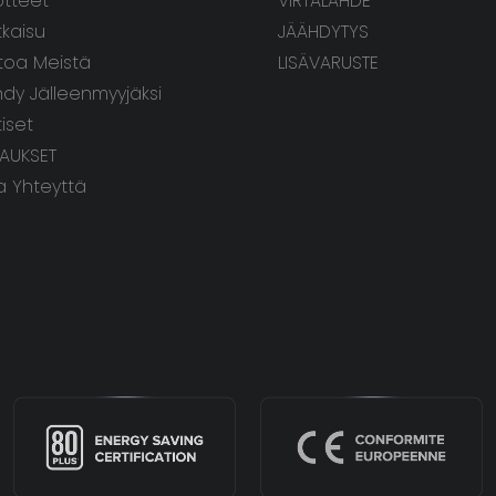
otteet
VIRTALÄHDE
tkaisu
JÄÄHDYTYS
etoa Meistä
LISÄVARUSTE
hdy Jälleenmyyjäksi
iset
TAUKSET
a Yhteyttä