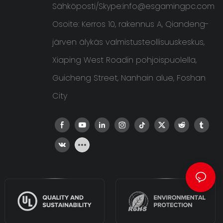
Sähköposti/Skype:
info@esgamingpc.com
Osoite: Kerros 10, rakennus A, Qiandeng-
järven älykäs valmistusteollisuuskeskus,
Xiaping West Roadin pohjoispuolella,
Guicheng Street, Nanhain alue, Foshan
City