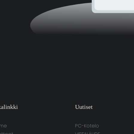
kalinkki
Uutiset
me
PC-Kotelo