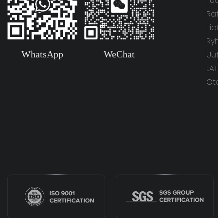
Tu
Ra
Ti
Ry
WhatsApp
WeChat
Uut
LA
Ot