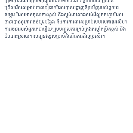
ក្រុមហ៊ុនផលិតស្រោមកុំព្យូទ័រដែលមានចំណាត់ថ្នាក់កំពូលត្រូវបាន
ជ្រើសរើសសម្រាប់ភាពជឿជាក់ដែលបានបង្ហាញឱ្យឃើញរបស់ពួកគេ
សម្ភារៈដែលមានគុណភាពខ្ពស់ និងស្តង់ដារសាងសង់ដ៏ល្អឥតខ្ចោះដែល
ធានាបាននូវភាពធន់យូរអង្វែង និងការការពារសម្រាប់សមាសធាតុរសើប។
ការរចនារបស់ពួកគេជារឿយៗរួមបញ្ចូលការគ្រប់គ្រងកម្ដៅកម្រិតខ្ពស់ និង
ដំណោះស្រាយការបញ្ជូនខ្សែសម្រាប់ដំណើរការដ៏ល្អប្រសើរ។