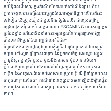
សមិទ្ធិផលដ៏អស្ចារ្យក្នុងកំណើននៃការលក់នៅលើទីផ្សារ ហើយ
ពួកគេទទួលបានកេរ្តិ៍ឈ្មោះល្អក្នុងចំណោមអ្នកទិញ។ លើសពីនេះ
ទៅទៀត បើប្រៀបធៀបជាមួយនឹងតម្លៃនៃផលិតផលស្រដៀងគ្នា
ផ្សេងទៀត តម្លៃលក់ដែលផ្តល់ដោយ ESGAMING មានការប្រកួត
ប្រជែងខ្លាំង ហើយវានឹងនាំមកនូវអត្រាខ្ពស់នៃការត្រឡប់មកវិញ
ដើមទុន និងប្រាក់ចំណេញដល់អតិថិជន។
ខ្សែផលិតផលផ្តល់ជូននូវស្រោមកុំព្យូទ័រជាច្រើនប្រភេទដែលតម្រូវ
សម្រាប់ទាំងអ្នកប្រើប្រាស់ធម្មតា និងអ្នកចូលចិត្ត ដោយរួមបញ្ចូល
គ្នានូវវិស្វកម្មកម្រិតខ្ពស់ជាមួយនឹងការរចនាម៉ូដទាន់សម័យ។
ម៉ូដែលនីមួយៗផ្តល់អាទិភាពដល់លំហូរខ្យល់ល្អបំផុត លទ្ធភាព
ពង្រីក និងលក្ខណៈពិសេសដែលងាយស្រួលប្រើ ដើម្បីគាំទ្រសមាស
ធាតុចុងក្រោយបំផុត។ ករណីទាំងនេះត្រូវបានរចនាឡើងដើម្បីបង្កើន
ការអនុវត្តខណៈពេលដែលរក្សាបាននូវភាពទាក់ទាញផ្នែកសោភ័ណ
ភាព។