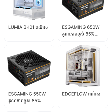
LUMIA BK01 ពណ៌ស
ESGAMING 650W
គុណភាពខ្ពស់ 85%
ប្រសិទ្ធភាព 80+
Bronze សម្រាប់កុំ
ព្យូទ័រលើតុ ផ្គត់ផ្គង់
ថាមពល ESB650W
ESGAMING 550W
EDGEFLOW ពណ៌ស
គុណភាពខ្ពស់ 85%
ប្រសិទ្ធភាព 80+ សំរិទ្ធ