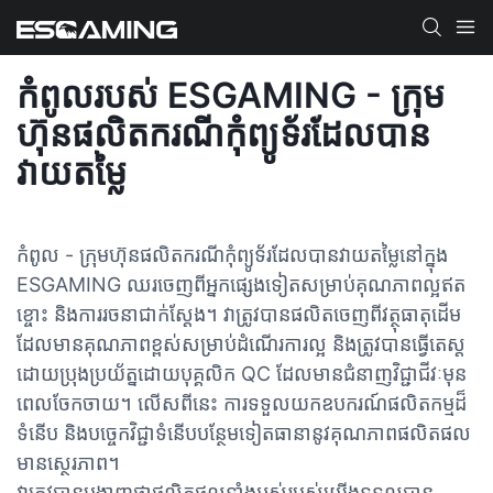
កំពូលរបស់ ESGAMING - ក្រុម
ហ៊ុនផលិតករណីកុំព្យូទ័រដែលបាន
វាយតម្លៃ
កំពូល - ក្រុមហ៊ុនផលិតករណីកុំព្យូទ័រដែលបានវាយតម្លៃនៅក្នុង
ESGAMING ឈរចេញពីអ្នកផ្សេងទៀតសម្រាប់គុណភាពល្អឥត
ខ្ចោះ និងការរចនាជាក់ស្តែង។ វាត្រូវបានផលិតចេញពីវត្ថុធាតុដើម
ដែលមានគុណភាពខ្ពស់សម្រាប់ដំណើរការល្អ និងត្រូវបានធ្វើតេស្ត
ដោយប្រុងប្រយ័ត្នដោយបុគ្គលិក QC ដែលមានជំនាញវិជ្ជាជីវៈមុន
ពេលចែកចាយ។ លើសពីនេះ ការទទួលយកឧបករណ៍ផលិតកម្មដ៏
ទំនើប និងបច្ចេកវិជ្ជាទំនើបបន្ថែមទៀតធានានូវគុណភាពផលិតផល
មានស្ថេរភាព។
វាត្រូវបានបង្ហាញថាផលិតផលទាំងអស់របស់យើងទទួលបាន