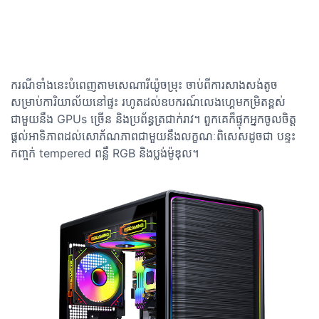
ករណីទាំងនេះបំពេញតាមសេណារីយ៉ូចម្រុះ ចាប់ពីការសាងសង់តូច
សម្រាប់ការិយាល័យនៅផ្ទះ រហូតដល់ឧបករណ៍លេងហ្គេមកម្រិតខ្ពស់
ជាមួយនឹង GPUs ច្រើន និងប្រព័ន្ធត្រជាក់រាវ។ ពួកគេក៏ផ្ទុកអ្នកចូលចិត្ត
ផ្តល់អាទិភាពដល់សោភ័ណភាពជាមួយនឹងលក្ខណៈពិសេសដូចជា បន្ទះ
កញ្ចក់ tempered ពន្លឺ RGB និងប្លង់ម៉ូឌុល។