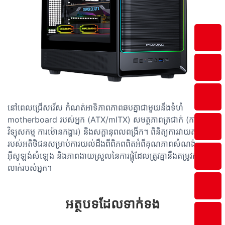
នៅពេលជ្រើសរើស កំណត់អាទិភាពភាពឆបគ្នាជាមួយនឹងទំហំ
motherboard របស់អ្នក (ATX/mITX) សមត្ថភាពត្រជាក់ (ការគាំទ្រ
វិទ្យុសកម្ម ការម៉ោនកង្ហារ) និងសក្តានុពលពង្រីក។ ពិនិត្យការវាយតម្លៃ
របស់អតិថិជនសម្រាប់ការយល់ដឹងពីពិភពពិតអំពីគុណភាពសំណង់
អ៊ីសូឡង់សំឡេង និងភាពងាយស្រួលនៃការផ្គុំដែលត្រូវគ្នានឹងតម្រូវការជាក់
លាក់របស់អ្នក។
អត្ថបទ​ដែល​ទាក់ទង