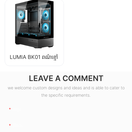
ផ្គត់ផ្គង់ថាមពលកុំ
ព្យូទ័រលើតុ ESB550W
LUMIA BK01 ពណ៌ខ្មៅ
LEAVE A COMMENT
we welcome custom designs and ideas and is able to cater to
the specific requirements.
ឈ្មោះ
អ៊ីមែល