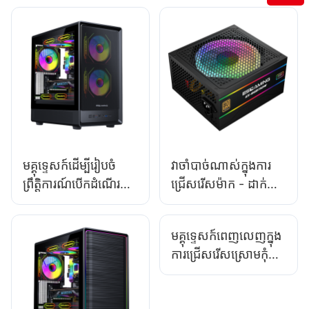
មគ្គុទ្ទេសក៍ដើម្បីរៀបចំ
វាចាំបាច់ណាស់ក្នុងការ
ព្រឹត្តិការណ៍បើកដំណើរការ
ជ្រើសរើសម៉ាក - ដាក់
ករណីកុំព្យូទ័រហ្គេមដែល
ឈ្មោះ PC Power
ទទួលបានជោគជ័យ
Supply?
មគ្គុទ្ទេសក៍ពេញលេញក្នុង
ការជ្រើសរើសស្រោមកុំ
ព្យូទ័រហ្គេមដែលត្រឹមត្រូវ
សម្រាប់ការកសាងរបស់