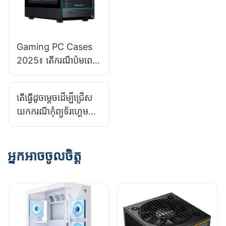
អ្នក។
Gaming PC Cases
2025៖ តើ​ករណី​ប៉ម​ពេញ​
ចាំបាច់​សម្រាប់​ការ​
សាងសង់​របស់អ្នក​ឬ?
តើ​ធ្វើ​ដូចម្តេច​ដើម្បី​ជ្រើស​
យក​ករណី​កុំព្យូទ័រ​ហ្គេម​
ដែល​រីក​ចម្រើន​ជាមួយ​នឹង​
ការ​ធ្វើ​ឱ្យ​ប្រសើរ​ឡើង​នា​
ពេល​អនាគត?​
អ្នកអាចចូលចិត្ត