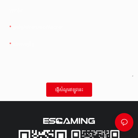
ក្រុមហ៊ុន
ទូរស័ព្ទ/whatsApp/wechat
ដេលបេញចិត្ដ
ផ្ញើសំណួរឥឡូវនេះ