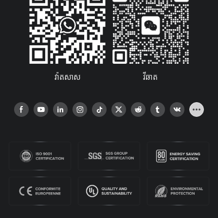
វ៉ាតសាស
វីឆាត