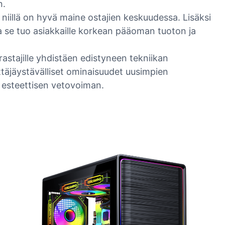
n.
niillä on hyvä maine ostajien keskuudessa. Lisäksi
ja se tuo asiakkaille korkean pääoman tuoton ja
rrastajille yhdistäen edistyneen tekniikan
ttäjäystävälliset ominaisuudet uusimpien
 esteettisen vetovoiman.