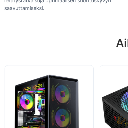
reititysratkaisuja optimaalisen suorituskyvyn
saavuttamiseksi.
Ai