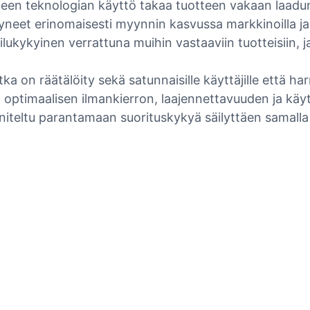
yneen teknologian käyttö takaa tuotteen vakaan laadu
neet erinomaisesti myynnin kasvussa markkinoilla ja 
ukykyinen verrattuna muihin vastaaviin tuotteisiin, 
tka on räätälöity sekä satunnaisille käyttäjille että ha
 optimaalisen ilmankierron, laajennettavuuden ja käy
iteltu parantamaan suorituskykyä säilyttäen samalla