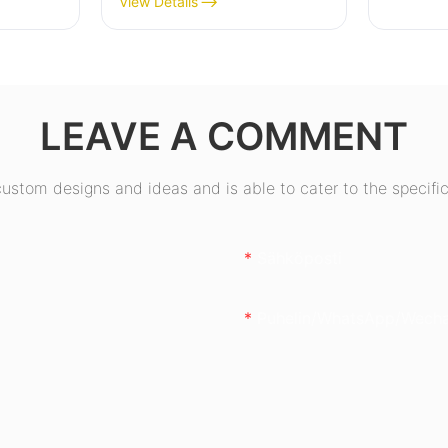
View Details
pöytätietokoneiden
80+
virtalähde ESB550W
en
LEAVE A COMMENT
50W
stom designs and ideas and is able to cater to the specific
Sähköposti
Puhelin/WhatsApp/Wech