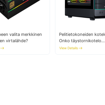
een valita merkkinen
Pelitietokoneiden kote
en virtalähde?
Onko täystornikotelo
välttämätön kokoonpan
View Details