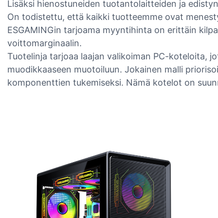
Lisäksi hienostuneiden tuotantolaitteiden ja edist
On todistettu, että kaikki tuotteemme ovat menesty
ESGAMINGin tarjoama myyntihinta on erittäin kilpail
voittomarginaalin.
Tuotelinja tarjoaa laajan valikoiman PC-koteloita, jo
muodikkaaseen muotoiluun. Jokainen malli priorisoi
komponenttien tukemiseksi. Nämä kotelot on suunn