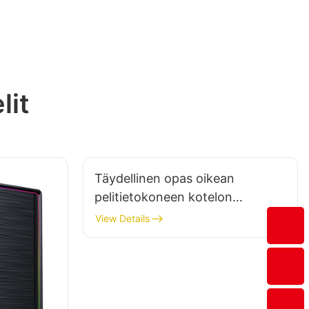
lit
Täydellinen opas oikean
pelitietokoneen kotelon
valintaan kokoonpanollesi
View Details