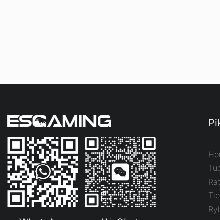
Pi
Ho
Tuo
Rat
Tie
Ry