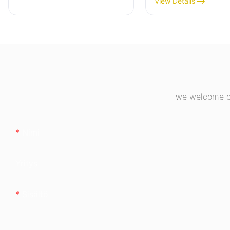
View Details
varustettu
täysmoduulinen 
pronssinen
pöytätietokoneid
virtalähde ESB6
we welcome cu
Nimi
Yritys
Sisältö