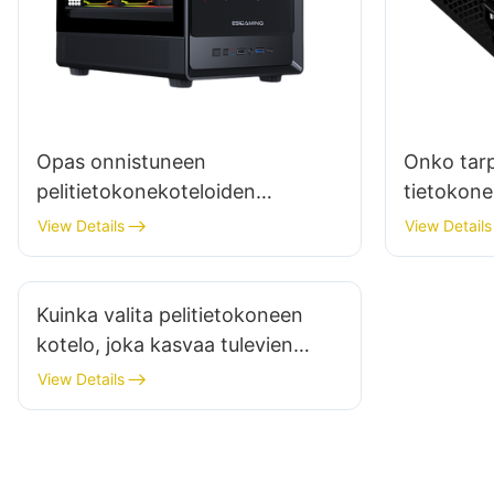
Opas onnistuneen
Onko tarp
pelitietokonekoteloiden
tietokone
lanseeraustilaisuuden
View Details
View Details
järjestämiseen
Kuinka valita pelitietokoneen
kotelo, joka kasvaa tulevien
päivitysten myötä?
View Details