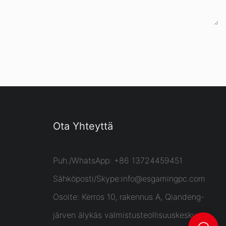
Ota Yhteyttä
Puh./WhatsApp: +86 13724459451
Sähköposti/Skype:
info@esgamingpc.com
Osoite: Kerros 10, rakennus A, Qiandeng-
järven älykäs valmistusteollisuuskeskus,