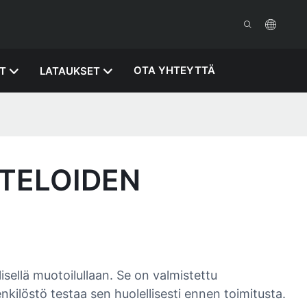
OTA YHTEYTTÄ
T
LATAUKSET
OTELOIDEN
sellä muotoilullaan. Se on valmistettu
kilöstö testaa sen huolellisesti ennen toimitusta.