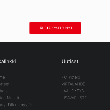
LÄHETÄ KYSELY NYT
kalinkki
Uutiset
me
PC-Kotelo
tteet
VIRTALÄHDE
kaisu
JÄÄHDYTYS
toa Meistä
LISÄVARUSTE
hdy Jälleenmyyjäksi