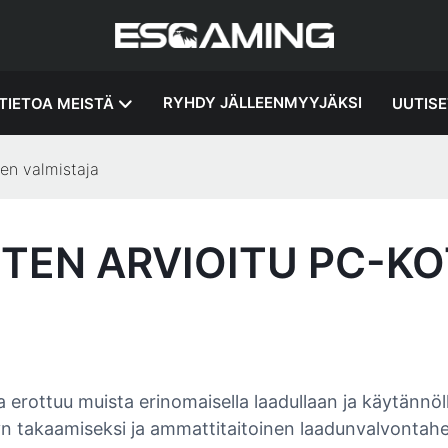
RYHDY JÄLLEENMYYJÄKSI
TIETOA MEISTÄ
UUTISE
en valmistaja
TEN ARVIOITU PC-K
rottuu muista erinomaisella laadullaan ja käytännölli
n takaamiseksi ja ammattitaitoinen laadunvalvontahen