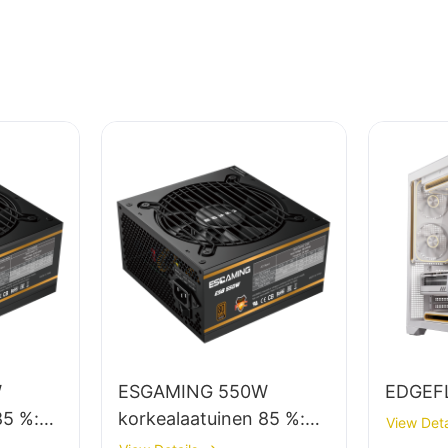
W
ESGAMING 550W
EDGEF
85 %:n
korkealaatuinen 85 %:n
View Deta
hyötysuhde 80+ pronssi