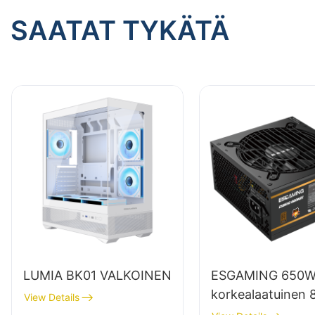
SAATAT TYKÄTÄ
LUMIA BK01 VALKOINEN
ESGAMING 650
korkealaatuinen 
View Details
hyötysuhteella