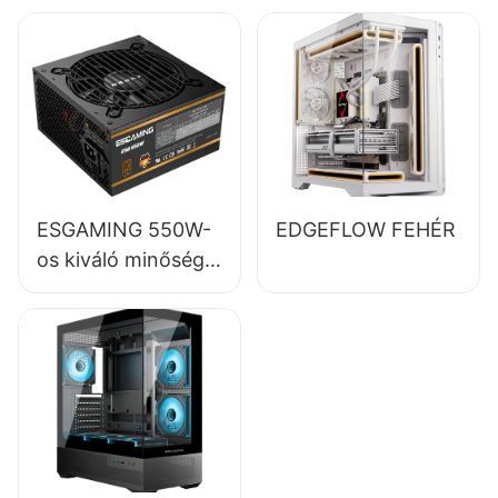
teljes modulos, 80+
bronz színű asztali
számítógép
tápegységek
ESB650W
ESGAMING 550W-
EDGEFLOW FEHÉR
os kiváló minőségű,
85%-os hatásfokú,
80+ bronz színű
asztali számítógép
tápegység,
ESB550W