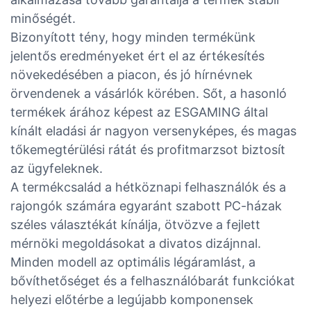
minőségét.
Bizonyított tény, hogy minden termékünk
jelentős eredményeket ért el az értékesítés
növekedésében a piacon, és jó hírnévnek
örvendenek a vásárlók körében. Sőt, a hasonló
termékek árához képest az ESGAMING által
kínált eladási ár nagyon versenyképes, és magas
tőkemegtérülési rátát és profitmarzsot biztosít
az ügyfeleknek.
A termékcsalád a hétköznapi felhasználók és a
rajongók számára egyaránt szabott PC-házak
széles választékát kínálja, ötvözve a fejlett
mérnöki megoldásokat a divatos dizájnnal.
Minden modell az optimális légáramlást, a
bővíthetőséget és a felhasználóbarát funkciókat
helyezi előtérbe a legújabb komponensek