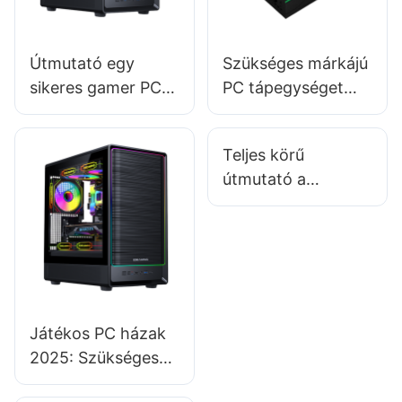
Útmutató egy
Szükséges márkájú
sikeres gamer PC-
PC tápegységet
ház bemutató
választani?
rendezvény
Teljes körű
megszervezéséhez
útmutató a
megfelelő gamer
PC ház
kiválasztásához az
Ön gépéhez
Játékos PC házak
2025: Szükséges
egy teljes