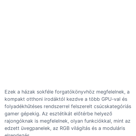
Ezek a házak sokféle forgatókönyvhöz megfelelnek, a
kompakt otthoni irodáktól kezdve a több GPU-val és
folyadékhűtéses rendszerrel felszerelt csúcskategóriás
gamer gépekig. Az esztétikát előtérbe helyező
rajongóknak is megfelelnek, olyan funkciókkal, mint az
edzett üvegpanelek, az RGB világítás és a moduláris
elrendezés.