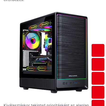
Kiválasztáskor tekintsd prioritásként az alaplap