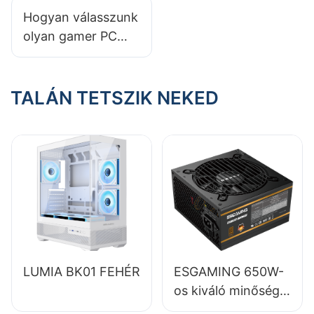
toronyház a
Hogyan válasszunk
gépedhez?
olyan gamer PC
házat, amely a
jövőbeli
fejlesztésekkel
TALÁN TETSZIK NEKED
együtt növekszik?
LUMIA BK01 FEHÉR
ESGAMING 650W-
os kiváló minőségű,
85%-os hatásfokú,