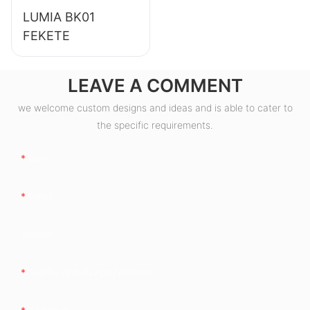
LUMIA BK01
FEKETE
LEAVE A COMMENT
we welcome custom designs and ideas and is able to cater to
the specific requirements.
Név
Email
Vállalat
Telefon/WhatsApp/WeChat