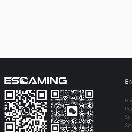
En
Ho
Pr
Sol
So