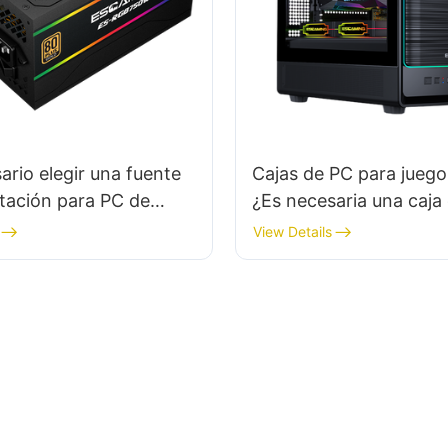
ario elegir una fuente
Cajas de PC para juego
tación para PC de
¿Es necesaria una caja 
completa para tu equi
View Details