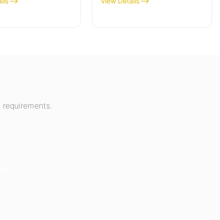
ils
View Details
 requirements.
hat