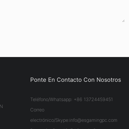
Ponte En Contacto Con Nosotros
Teléfono/Whatsapp: +86 13724459451
ÓN
Correo
electrónico/Skype:
info@esgamingpc.com