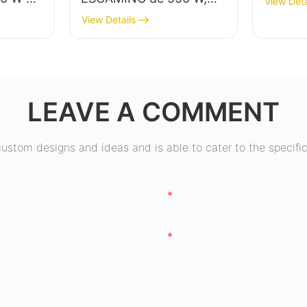
View Deta
% de
alta calidad, 85 % de
View Details
o
eficiencia, certificación
ronze
80+ Bronze para PC de
orio
escritorio (ESB550W)
LEAVE A COMMENT
stom designs and ideas and is able to cater to the specific
Correo Electrónico
Teléfono/WhatsApp/WeC