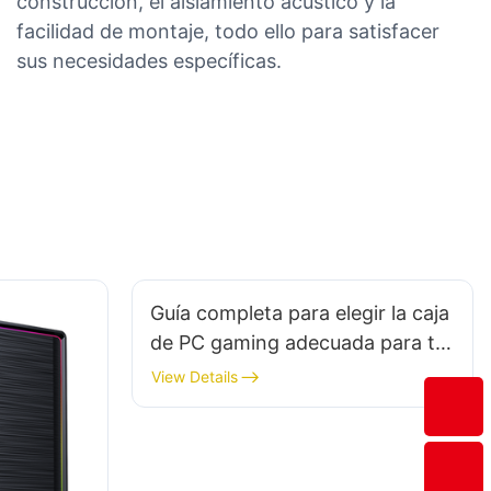
construcción, el aislamiento acústico y la
facilidad de montaje, todo ello para satisfacer
sus necesidades específicas.
Guía completa para elegir la caja
de PC gaming adecuada para tu
equipo
View Details