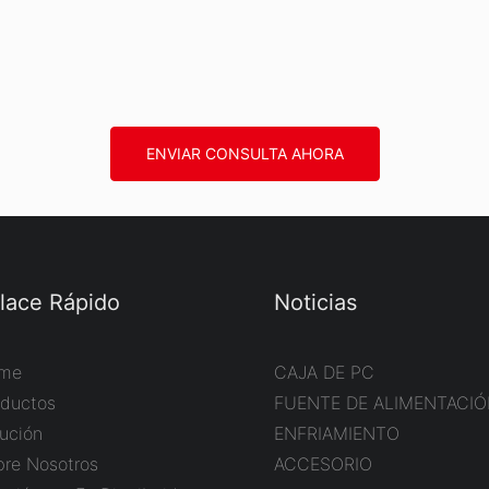
ENVIAR CONSULTA AHORA
lace Rápido
Noticias
me
CAJA DE PC
oductos
FUENTE DE ALIMENTACI
ución
ENFRIAMIENTO
bre Nosotros
ACCESORIO