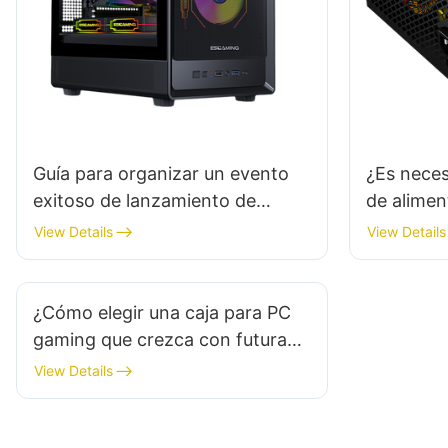
Guía para organizar un evento
¿Es neces
exitoso de lanzamiento de
de alimen
gabinetes para PC para juegos
marca?
View Details
View Details
¿Cómo elegir una caja para PC
gaming que crezca con futuras
actualizaciones?
View Details