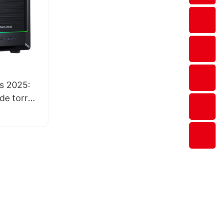
s 2025:
de torre
po?