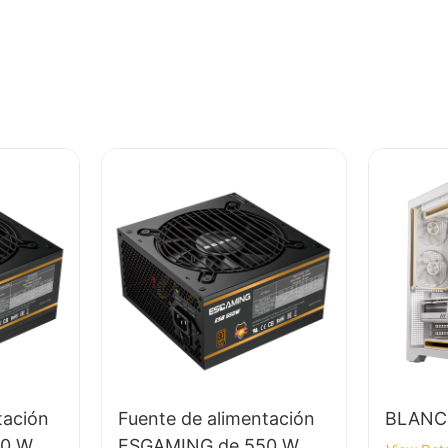
tación
Fuente de alimentación
BLANC
0 W de
ESGAMING de 550 W,