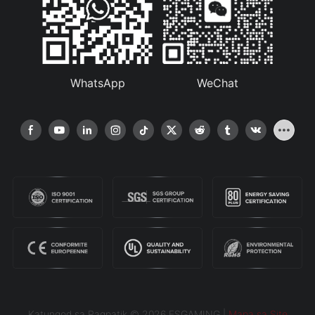
WhatsApp
WeChat
Katungod sa Pagpatik © 2026 ESGAMING |
Mapa sa Site