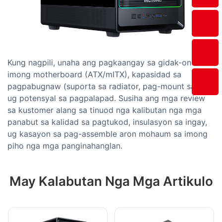
Kung nagpili, unaha ang pagkaangay sa gidak-on sa
imong motherboard (ATX/mITX), kapasidad sa
pagpabugnaw (suporta sa radiator, pag-mount sa fan),
ug potensyal sa pagpalapad. Susiha ang mga review
sa kustomer alang sa tinuod nga kalibutan nga mga
panabut sa kalidad sa pagtukod, insulasyon sa ingay,
ug kasayon ​​sa pag-assemble aron mohaum sa imong
piho nga mga panginahanglan.
May Kalabutan Nga Mga Artikulo