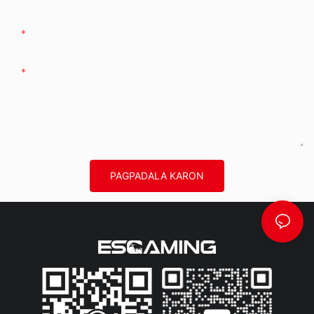
Telepono/whatsApp/wechat
Kontento
PAGPADALA KARON