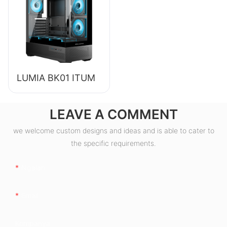
sa Desktop PC
ESB550W
LUMIA BK01 ITUM
LEAVE A COMMENT
we welcome custom designs and ideas and is able to cater to
the specific requirements.
Ngalan
Email
Kompanya