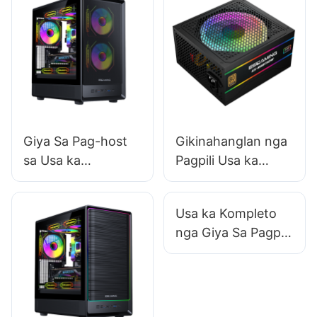
Giya Sa Pag-host
Gikinahanglan nga
sa Usa ka
Pagpili Usa ka
Malampuson nga
Brand - Ngalan sa
Paglunsad sa Kaso
PC Power Supply?
Usa ka Kompleto
sa Gaming PC nga
nga Giya Sa Pagpili
Hitabo
sa Husto nga
Gaming PC Case
Para sa Imong
Pagtukod