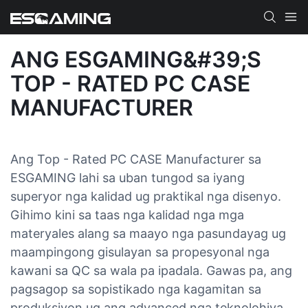
ANG ESGAMING&#39;S
TOP - RATED PC CASE
MANUFACTURER
Ang Top - Rated PC CASE Manufacturer sa
ESGAMING lahi sa uban tungod sa iyang
superyor nga kalidad ug praktikal nga disenyo.
Gihimo kini sa taas nga kalidad nga mga
materyales alang sa maayo nga pasundayag ug
maampingong gisulayan sa propesyonal nga
kawani sa QC sa wala pa ipadala. Gawas pa, ang
pagsagop sa sopistikado nga kagamitan sa
produksiyon ug ang advanced nga teknolohiya