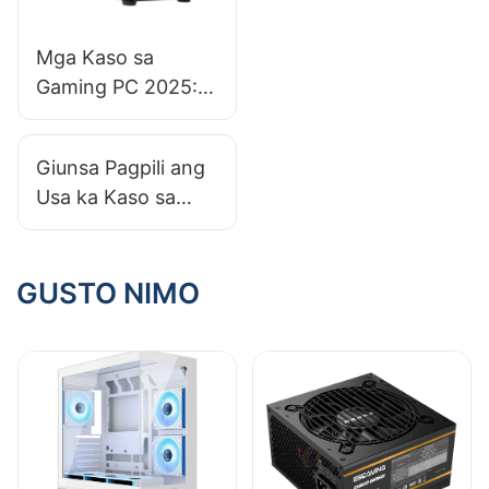
Mga Kaso sa
Gaming PC 2025:
Kinahanglan ba
ang Usa ka Tibuok-
Giunsa Pagpili ang
Tore nga Kaso Para
Usa ka Kaso sa
sa Imong
Gaming PC nga
Pagtukod?​
Nagtubo Uban sa
Umaabut nga Mga
GUSTO NIMO
Pag-upgrade?​