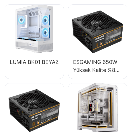
LUMIA BK01 BEYAZ
ESGAMING 650W
Yüksek Kalite %85
Verimlilik Tam
Modüler 80+
Bronze Masaüstü
Bilgisayar Güç
Kaynağı ESB650W