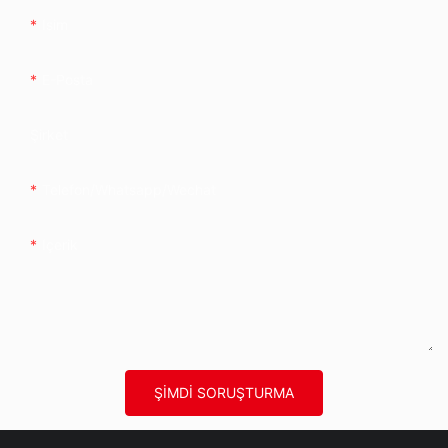
Isim
E-Posta
Şirket
Telefon/whatsapp/wechat
Içerik
ŞIMDI SORUŞTURMA