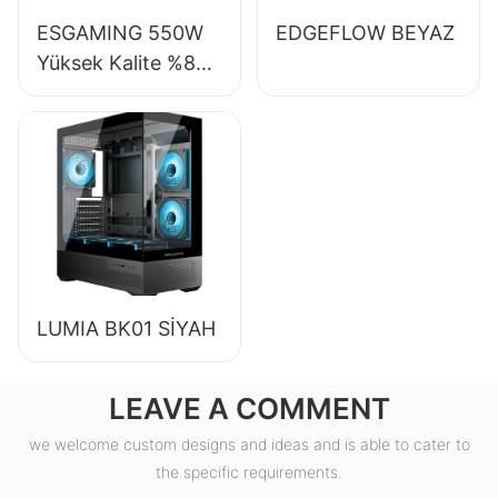
ESGAMING 550W
EDGEFLOW BEYAZ
Yüksek Kalite %85
Verimlilik 80+
Bronze Masaüstü
Bilgisayar Güç
Kaynağı ESB550W
LUMIA BK01 SİYAH
LEAVE A COMMENT
we welcome custom designs and ideas and is able to cater to
the specific requirements.