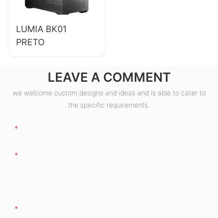
(ESB550W)
LUMIA BK01
PRETO
LEAVE A COMMENT
we welcome custom designs and ideas and is able to cater to
the specific requirements.
Nome
O Email
Empresa
Telefone/whatsapp/wechat