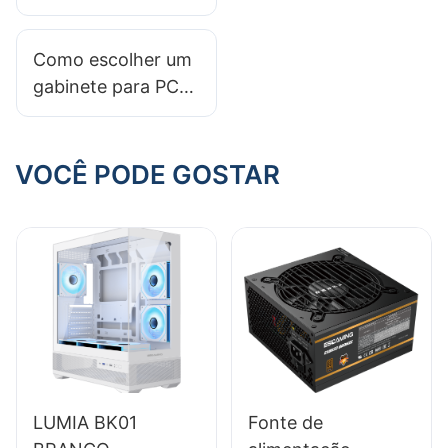
Gabinete Full
Tower é
Como escolher um
Necessário para o
gabinete para PC
Seu Computador?
gamer que cresce
com futuras
atualizações?
VOCÊ PODE GOSTAR
LUMIA BK01
Fonte de