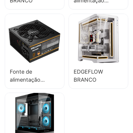
BRANCO
alimentação
ESGAMING 650W
de alta qualidade,
85% de eficiência,
módulo completo,
certificação 80+
Bronze para PC
desktop
(ESB650W)
Fonte de
EDGEFLOW
alimentação
BRANCO
ESGAMING 550W
de alta qualidade,
85% de eficiência,
certificação 80+
Bronze para PC
desktop