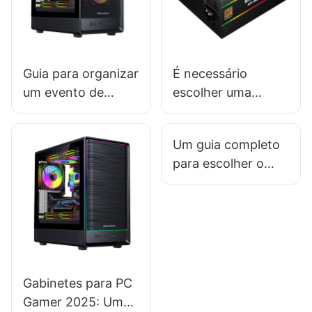
Guia para organizar
É necessário
um evento de
escolher uma
lançamento de
marca de fonte de
gabinete de PC
alimentação para
Um guia completo
para jogos de
PC?
para escolher o
sucesso
gabinete de PC
gamer certo para
sua configuração
Gabinetes para PC
Gamer 2025: Um